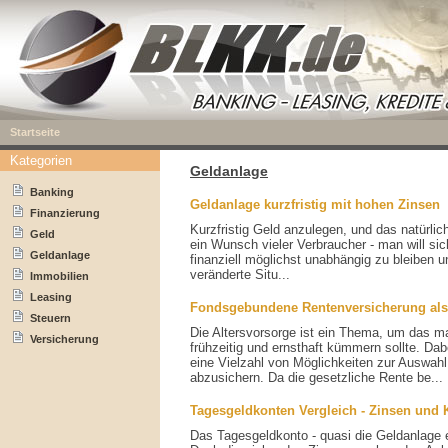
Startseite
Kategorien
Geldanlage
Banking
Geldanlage kurzfristig mit hohen Zinsen
Finanzierung
Kurzfristig Geld anzulegen, und das natürlic
Geld
ein Wunsch vieler Verbraucher - man will sich
Geldanlage
finanziell möglichst unabhängig zu bleiben u
veränderte Situ...
Immobilien
Leasing
Fondsgebundene Rentenversicherung als
Steuern
Die Altersvorsorge ist ein Thema, um das m
Versicherung
frühzeitig und ernsthaft kümmern sollte. Da
eine Vielzahl von Möglichkeiten zur Auswahl,
abzusichern. Da die gesetzliche Rente be...
Tagesgeldkonten Vergleich - Zinsen und 
Das Tagesgeldkonto - quasi die Geldanlage 