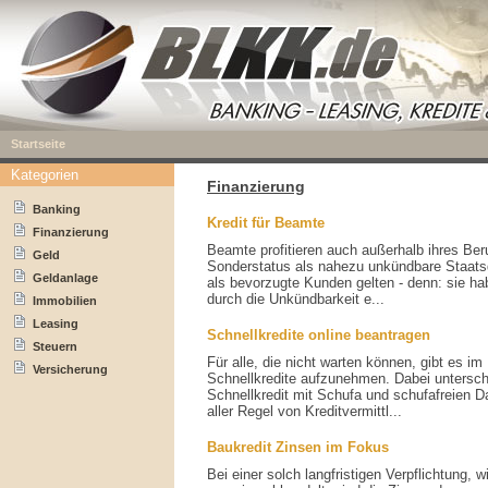
Startseite
Kategorien
Finanzierung
Banking
Kredit für Beamte
Finanzierung
Beamte profitieren auch außerhalb ihres Ber
Geld
Sonderstatus als nahezu unkündbare Staats
Geldanlage
als bevorzugte Kunden gelten - denn: sie ha
durch die Unkündbarkeit e...
Immobilien
Leasing
Schnellkredite online beantragen
Steuern
Für alle, die nicht warten können, gibt es im 
Versicherung
Schnellkredite aufzunehmen. Dabei untersc
Schnellkredit mit Schufa und schufafreien D
aller Regel von Kreditvermittl...
Baukredit Zinsen im Fokus
Bei einer solch langfristigen Verpflichtung, 