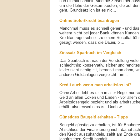
nun einmal handelt, sind die Zinsen der au
um die Höhe der Gesamtkosten, die auf de
geht. Grundsätzlich ist es nic...
Online Sofortkredit beantragen
Manchmal muss es schnell gehen - und das tr
weitem nicht bei jeder Bank können Kunden 
Kreditanfrage schnell zu einem Resultat führ
gesagt werden, dass die Dauer, bi...
Zinssatz Sparbuch im Vergleich
Das Sparbuch ist nach der Vorstellung viele
schlechthin: konservativ, sicher und rendite
leider nicht richtig ist, bemerkt man dann,
anderen Geldanlagen vergleicht - im...
Kredit auch wenn man arbeitslos ist?
Ohne Arbeit lebt es sich in aller Regel nur s
Geld an allen Ecken und Enden - vor allem
Arbeitslosengeld bezieht und als arbeitsuch
erhält, also erwerbslos ist. Doch w...
Günstiges Baugeld erhalten - Tipps
Baugeld günstig zu erhalten, ist für Bauher
Abschluss der Finanzierung nicht darauf acht
den Kredit auszuhandeln, zahlt am Ende dra
langfristigen Kredit handelt,...