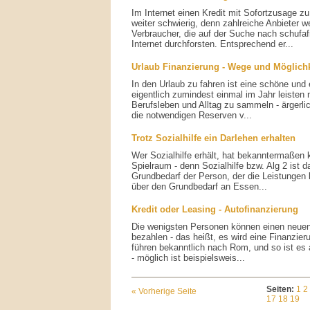
Im Internet einen Kredit mit Sofortzusage zu
weiter schwierig, denn zahlreiche Anbieter 
Verbraucher, die auf der Suche nach schufaf
Internet durchforsten. Entsprechend er...
Urlaub Finanzierung - Wege und Möglich
In den Urlaub zu fahren ist eine schöne un
eigentlich zumindest einmal im Jahr leisten
Berufsleben und Alltag zu sammeln - ärgerli
die notwendigen Reserven v...
Trotz Sozialhilfe ein Darlehen erhalten
Wer Sozialhilfe erhält, hat bekanntermaßen 
Spielraum - denn Sozialhilfe bzw. Alg 2 ist 
Grundbedarf der Person, der die Leistungen b
über den Grundbedarf an Essen...
Kredit oder Leasing - Autofinanzierung
Die wenigsten Personen können einen neue
bezahlen - das heißt, es wird eine Finanzi
führen bekanntlich nach Rom, und so ist es 
- möglich ist beispielsweis...
Seiten:
1
2
« Vorherige Seite
17
18
19