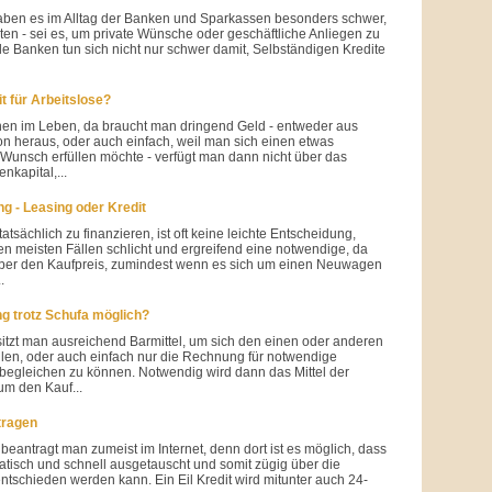
aben es im Alltag der Banken und Sparkassen besonders schwer,
lten - sei es, um private Wünsche oder geschäftliche Anliegen zu
ele Banken tun sich nicht nur schwer damit, Selbständigen Kredite
t für Arbeitslose?
onen im Leben, da braucht man dringend Geld - entweder aus
ion heraus, oder auch einfach, weil man sich einen etwas
 Wunsch erfüllen möchte - verfügt man dann nicht über das
nkapital,...
ng - Leasing oder Kredit
atsächlich zu finanzieren, ist oft keine leichte Entscheidung,
n meisten Fällen schlicht und ergreifend eine notwendige, da
er den Kaufpreis, zumindest wenn es sich um einen Neuwagen
.
ng trotz Schufa möglich?
itzt man ausreichend Barmittel, um sich den einen oder anderen
len, oder auch einfach nur die Rechnung für notwendige
begleichen zu können. Notwendig wird dann das Mittel der
um den Kauf...
tragen
 beantragt man zumeist im Internet, denn dort ist es möglich, dass
tisch und schnell ausgetauscht und somit zügig über die
ntschieden werden kann. Ein Eil Kredit wird mitunter auch 24-