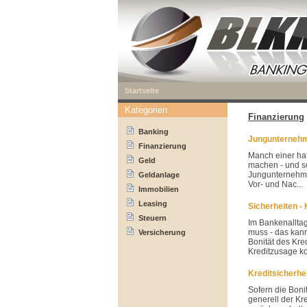
Startseite
Kategorien
Finanzierung
Banking
Jungunternehm
Finanzierung
Manch einer hat
Geld
machen - und sc
Jungunternehmer
Geldanlage
Vor- und Nac...
Immobilien
Leasing
Sicherheiten - 
Steuern
Im Bankenalltag
muss - das kann
Versicherung
Bonität des Kre
Kreditzusage k
Kreditsicherhe
Sofern die Boni
generell der Kr