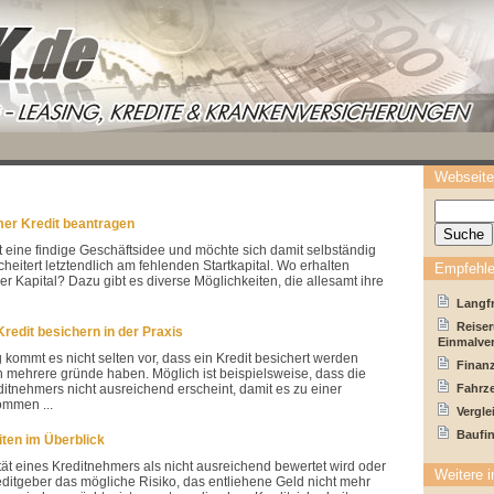
Webseite
er Kredit beantragen
 eine findige Geschäftsidee und möchte sich damit selbständig
heitert letztendlich am fehlenden Startkapital. Wo erhalten
Empfehle
 Kapital? Dazu gibt es diverse Möglichkeiten, die allesamt ihre
Langfr
Reiser
Kredit besichern in der Praxis
Einmalve
 kommt es nicht selten vor, dass ein Kredit besichert werden
Finanz
 mehrere gründe haben. Möglich ist beispielsweise, dass die
ditnehmers nicht ausreichend erscheint, damit es zu einer
Fahrze
ommen ...
Vergle
Baufin
iten im Überblick
tät eines Kreditnehmers als nicht ausreichend bewertet wird oder
Weitere i
editgeber das mögliche Risiko, das entliehene Geld nicht mehr