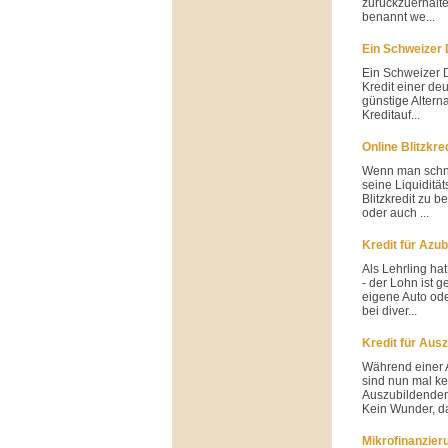
zurückzuerhalte
benannt we...
Ein Schweizer
Ein Schweizer D
Kredit einer de
günstige Alterna
Kreditauf...
Online Blitzkre
Wenn man schnell
seine Liquiditä
Blitzkredit zu b
oder auch ...
Kredit für Azu
Als Lehrling ha
- der Lohn ist 
eigene Auto od
bei diver...
Kredit für Aus
Während einer A
sind nun mal ke
Auszubildenden
Kein Wunder, da
Mikrofinanzier