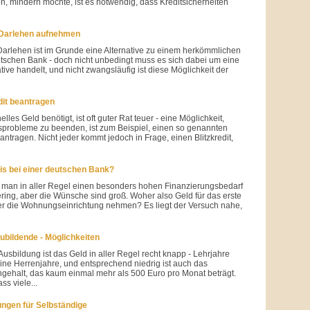
n, mindern möchte, ist es notwendig, dass Kreditsicherheiten
 Darlehen aufnehmen
arlehen ist im Grunde eine Alternative zu einem herkömmlichen
utschen Bank - doch nicht unbedingt muss es sich dabei um eine
tive handelt, und nicht zwangsläufig ist diese Möglichkeit der
dit beantragen
es Geld benötigt, ist oft guter Rat teuer - eine Möglichkeit,
tsprobleme zu beenden, ist zum Beispiel, einen so genannten
eantragen. Nicht jeder kommt jedoch in Frage, einen Blitzkredit,
bis bei einer deutschen Bank?
t man in aller Regel einen besonders hohen Finanzierungsbedarf
gering, aber die Wünsche sind groß. Woher also Geld für das erste
er die Wohnungseinrichtung nehmen? Es liegt der Versuch nahe,
zubildende - Möglichkeiten
usbildung ist das Geld in aller Regel recht knapp - Lehrjahre
ine Herrenjahre, und entsprechend niedrig ist auch das
gehalt, das kaum einmal mehr als 500 Euro pro Monat beträgt.
ss viele...
ungen für Selbständige