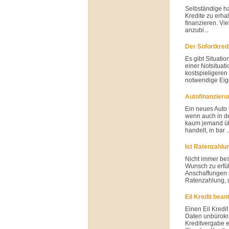
Selbständige h
Kredite zu erha
finanzieren. Vi
anzubi...
Der Sofortkredi
Es gibt Situati
einer Notsituat
kostspieligeren
notwendige Eige
Autofinanzieru
Ein neues Auto t
wenn auch in de
kaum jemand üb
handelt, in bar ..
Ist Ratenzahlu
Nicht immer bes
Wunsch zu erfül
Anschaffungen 
Ratenzahlung, 
Eil Kredit bean
Einen Eil Kredit
Daten unbürokra
Kreditvergabe e