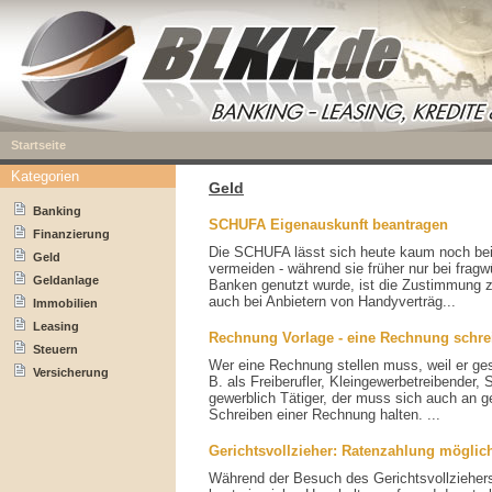
Startseite
Kategorien
Geld
Banking
SCHUFA Eigenauskunft beantragen
Finanzierung
Die SCHUFA lässt sich heute kaum noch be
Geld
vermeiden - während sie früher nur bei frag
Geldanlage
Banken genutzt wurde, ist die Zustimmung
auch bei Anbietern von Handyverträg...
Immobilien
Leasing
Rechnung Vorlage - eine Rechnung schre
Steuern
Wer eine Rechnung stellen muss, weil er gese
Versicherung
B. als Freiberufler, Kleingewerbetreibender,
gewerblich Tätiger, der muss sich auch an 
Schreiben einer Rechnung halten. ...
Gerichtsvollzieher: Ratenzahlung möglic
Während der Besuch des Gerichtsvollziehers 