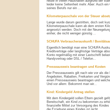
heute in vielen Haushalten aufgrund der sta
leider keine Seltenheit mehr. Aber: Auch ein G
seines Berufs nur ein ...
Kilometerpauschale von der Steuer abset
Lange wurde darum gestritten, doch seit kurz
Kilometerpauschale kann ab dem ersten Kilo
angesetzt werden. Doch mit der Neuregelun
einher, die nicht weniger günstig ...
SCHUFA Verbraucherauskunft / Bonitätsa
Eigentlich benötigt man eine SCHUFA Ausku
Kreditverträge oder langfristige Verträge ab
Konto regelmäßig mit einer Lastschrift belast
Handyvertrag oder DSL / Telefon...
Presseausweis beantragen und Kosten
Der Presseausweis gilt nach wie vor als die 
Angeboten, Rabatten, Freikarten und Vergü
einen Presseausweis beantragen und welche
Und vor allem: Bekommt man wir...
Kind: Kindergeld Antrag stellen
Mit dem Kindergeld sollen Eltern gezielt gef
Bereitschaft, ein Kind zu bekommen zu erh
finanzielle Mittel zur Versorgung des Kindes
die Erziehung eines Kindes ist nicht...