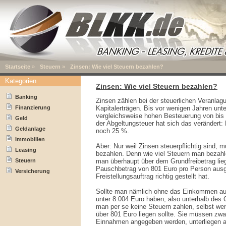
Startseite
»
Steuern
»
Zinsen: Wie viel Steuern bezahlen?
Kategorien
Zinsen: Wie viel Steuern bezahlen?
Banking
Zinsen zählen bei der steuerlichen Veranla
Finanzierung
Kapitalerträgen. Bis vor wenigen Jahren unt
vergleichsweise hohen Besteuerung von bis 
Geld
der Abgeltungsteuer hat sich das verändert: D
Geldanlage
noch 25 %.
Immobilien
Aber: Nur weil Zinsen steuerpflichtig sind,
Leasing
bezahlen. Denn wie viel Steuern man bezah
Steuern
man überhaupt über dem Grundfreibetrag lie
Pauschbetrag von 801 Euro pro Person ausg
Versicherung
Freistellungsauftrag richtig gestellt hat.
Sollte man nämlich ohne das Einkommen a
unter 8.004 Euro haben, also unterhalb des 
man per se keine Steuern zahlen, selbst we
über 801 Euro liegen sollte. Sie müssen zwar
Einnahmen angegeben werden, unterliegen ab