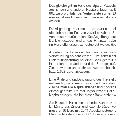
Das gleiche gilt im Falle des Sparer Pauschb
aus Zinsen und anderen Kapitalanlagen (z. B
801 Euro pro Jahr, bei Verheirateten unter 1.
müssen diese Einnahmen zwar ebenfalls ang
werden.
Die Abgeltungsteuer muss man zwar nicht di
sie sich aber im Fall von zuviel bezahlten S
von diesem zurückholen! Die Abgeltungsteue
Bank eingezogen und an das Finanzamt abgef
im Freistellungsauftrag festgelegt wurde, übe
Abgeführt wird aber nur das, was tatsächlich 
Versteuerung ab dem ersten Euro setzt nicht
Freistellungsauftrag bei einer Bank gestellt. 
lässt sich stets ändern und die Beträge, auß
Zinsen würden unterschritten werden, belie
bzw. 1.602 Euro anpassen.
Eine Änderung und Anpassung des Freistellu
notwendig, wenn man Konten und Kapitalanl
- sollte man alle Kapitalanlagen und Konten b
einmal gestellte Freistellungsauftrag für all
Kapitalerträgen, die bei dieser Bank erzielt 
Als Beispiel: Ein alleinstehender Kunde (Ste
Einkünfte aus Zinsen und Kapitalerträgen v
muss er 99 Euro mit 25 % Abgeltungsteuer v
Mehr nicht - denn bis zu 801 Euro sind die Z