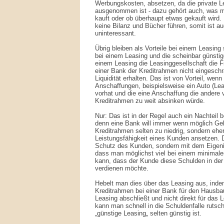
Werbungskosten, absetzen, da die private L
ausgenommen ist - dazu gehört auch, was m
kauft oder ob überhaupt etwas gekauft wird
keine Bilanz und Bücher führen, somit ist auch
uninteressant.
Übrig bleiben als Vorteile bei einem Leasing 
bei einem Leasing und die scheinbar günsti
einem Leasing die Leasinggesellschaft die F
einer Bank der Kreditrahmen nicht eingeschr
Liquidität erhalten. Das ist von Vorteil, we
Anschaffungen, beispielsweise ein Auto (Le
vorhat und die eine Anschaffung die andere v
Kreditrahmen zu weit absinken würde.
Nur: Das ist in der Regel auch ein Nachteil b
denn eine Bank will immer wenn möglich Gel
Kreditrahmen selten zu niedrig, sondern eher
Leistungsfähigkeit eines Kunden ansetzen. 
Schutz des Kunden, sondern mit dem Eigeni
dass man möglichst viel bei einem minimale
kann, dass der Kunde diese Schulden in der
verdienen möchte.
Hebelt man dies über das Leasing aus, ind
Kreditrahmen bei einer Bank für den Hausba
Leasing abschließt und nicht direkt für das
kann man schnell in die Schuldenfalle rutsch
„günstige Leasing„ selten günstig ist.