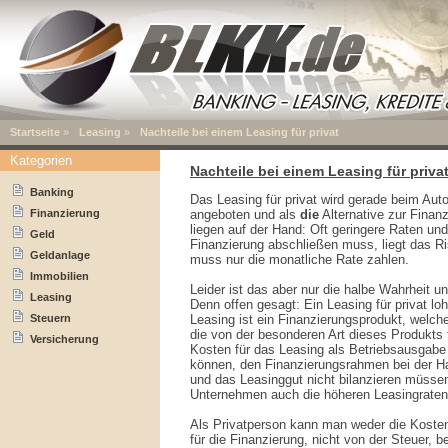
Startseite
»
Leasing
»
Nachteile bei einem Leasing für privat
Kategorien
Nachteile bei einem Leasing für priva
Banking
Das Leasing für privat wird gerade beim Aut
Finanzierung
angeboten und als
die
Alternative zur Finanz
liegen auf der Hand: Oft geringere Raten un
Geld
Finanzierung abschließen muss, liegt das Ri
Geldanlage
muss nur die monatliche Rate zahlen.
Immobilien
Leider ist das aber nur die halbe Wahrheit u
Leasing
Denn offen gesagt: Ein Leasing für privat loh
Steuern
Leasing ist ein Finanzierungsprodukt, welch
die von der besonderen Art dieses Produkts 
Versicherung
Kosten für das Leasing als Betriebsausgabe
können, den Finanzierungsrahmen bei der H
und das Leasinggut nicht bilanzieren müsse
Unternehmen auch die höheren Leasingraten 
Als Privatperson kann man weder die Kosten
für die Finanzierung, nicht von der Steuer, b