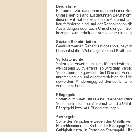
Berufshilfe
Es kommt vor, dass man aufgrund einer Ber
Unfalls den bislang ausgeführten Beruf nicht
diesem Fall hat der Versicherte Anspruch a
berufsfördernd sind und der Rehabilitation d
Ausbildungen oder auch Umschulungen. Sofer
bezogen wird, erhält der Versicherte ein so
Soziale Rehabilitation
Gewährt werden Rehabilitationssport, psych
Haushaltshilfe, Wohnungshilfe und Kraftfahrz
Verletztenrente
Sofern die Erwerbsfähigkeit für mindesten
wenigstens 20 % erfährt, so wird dem Versic
Verletztenrente gewährt. Die Höhe der Verletz
unterschiedlich und orientiert sich an der H
sowie dem Minderungsgrad, den der Unfall o
verursacht haben.
Pflegegeld
Sofern durch den Unfall eine Pflegebedürftigk
Versicherte nicht nur Anspruch auf die Unfal
Pflegegeld bzw. auf Pflegeleistungen.
Sterbegeld
Sollte der Versicherte wegen des Unfalls v
Hinterbliebenen ein Siebtel der Bezugsgröß
Gültigkeit hatte, in Form von Sterbegeld.
Hi