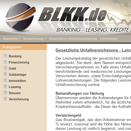
Startseite
»
Versicherung
»
Gesetzliche Unfallversicherung - Leistungen
Kategorien
Gesetzliche Unfallversicherung - Lei
Banking
Der Leistungskatalog der gesetzlichen Unfall
Finanzierung
abgesteckt. Sie dient, dem Namen entsprec
Versicherungsnehmers im Falle eines Unfal
Geld
berufsfördernde und medizinische Leistungen,
Geldanlage
Versicherten dienen, sowie Entschädigungsl
Lohnersatzleistungen. Die folgenden Leistun
Immobilien
Unfallversicherung zentral:
Leasing
Steuern
Behandlungen zur Heilung
Übernommen werden die Aufwendungen für Ar
Versicherung
Heilmittel sofern erforderlich, für die ärztli
Krankenhausaufhalte - die Dauer der Aufhalte
Verletztengeld
Das Bruttoentgelt, das dem Arbeitnehmer ent
% ersetzt, maximal wird die Höhe des Nettog
dieser Leistung ist zeitlich begrenzt, und z