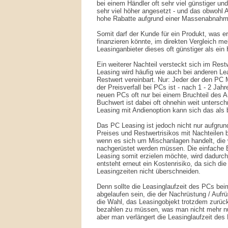
bei einem Händler oft sehr viel günstiger un
sehr viel höher angesetzt - und das obwohl 
hohe Rabatte aufgrund einer Massenabnahme
Somit darf der Kunde für ein Produkt, was er
finanzieren könnte, im direkten Vergleich m
Leasinganbieter dieses oft günstiger als ein
Ein weiterer Nachteil versteckt sich im Rest
Leasing wird häufig wie auch bei anderen Le
Restwert vereinbart. Nur: Jeder der den PC 
der Preisverfall bei PCs ist - nach 1 - 2 Jahr
neuen PCs oft nur bei einem Bruchteil des A
Buchwert ist dabei oft ohnehin weit unterschr
Leasing mit Andienoption kann sich das als 
Das PC Leasing ist jedoch nicht nur aufgru
Preises und Restwertrisikos mit Nachteilen 
wenn es sich um Mischanlagen handelt, die 
nachgerüstet werden müssen. Die einfache B
Leasing somit erzielen möchte, wird dadurc
entsteht erneut ein Kostenrisiko, da sich di
Leasingzeiten nicht überschneiden.
Denn sollte die Leasinglaufzeit des PCs bei
abgelaufen sein, die der Nachrüstung / Aufr
die Wahl, das Leasingobjekt trotzdem zurüc
bezahlen zu müssen, was man nicht mehr nu
aber man verlängert die Leasinglaufzeit des