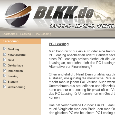
Startseite
»
Leasing
»
PC Leasing
Kategorien
PC Leasing
Banking
Man kann nicht nur ein Auto oder eine Immo
Finanzierung
PC Leasing abschließen oder für andere tech
eines PC Leasings preisen hierbei oft die vi
Geld
Leasing an, aber lohnt sich das PC Leasing w
Geldanlage
Alternative zur Finanzierung?
Immobilien
Offen und ehrlich: Nein! Denn unabhängig da
Leasing
ausfallen, wie günstig die monatliche Rate 
Steuern
macht man in jedem Fall Verlust. Auch wenn
Unternehmen aus steuerlichen und bilanziel
Versicherung
kann und nur ein Leasing für privat oft ein Ve
das PC Leasing für Unternehmen ein Geschäft
können.
Das hat verschiedene Gründe: Ein PC Leasing
teuer! Vergleicht man den Preis, den man On
den gleichen PC wie bei einem PC Leasing b