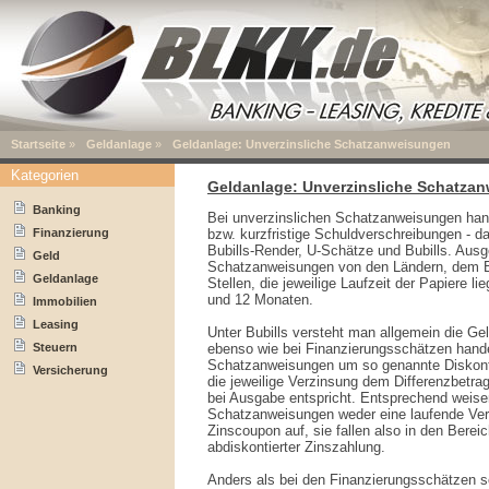
Startseite
»
Geldanlage
»
Geldanlage: Unverzinsliche Schatzanweisungen
Kategorien
Geldanlage: Unverzinsliche Schatza
Banking
Bei unverzinslichen Schatzanweisungen hande
Finanzierung
bzw. kurzfristige Schuldverschreibungen - da
Bubills-Render, U-Schätze und Bubills. Aus
Geld
Schatzanweisungen von den Ländern, dem Bu
Geldanlage
Stellen, die jeweilige Laufzeit der Papiere 
und 12 Monaten.
Immobilien
Leasing
Unter Bubills versteht man allgemein die G
Steuern
ebenso wie bei Finanzierungsschätzen hande
Schatzanweisungen um so genannte Diskontp
Versicherung
die jeweilige Verzinsung dem Differenzbetr
bei Ausgabe entspricht. Entsprechend weise
Schatzanweisungen weder eine laufende Ver
Zinscoupon auf, sie fallen also in den Berei
abdiskontierter Zinszahlung.
Anders als bei den Finanzierungsschätzen so