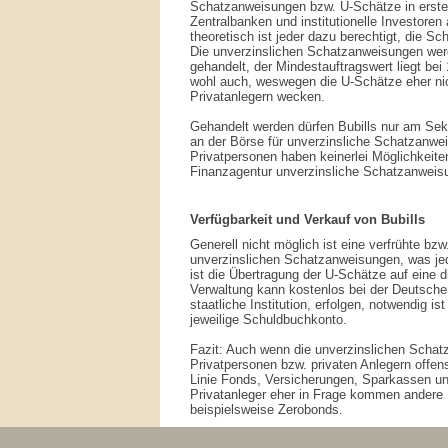
Schatzanweisungen bzw. U-Schätze in erster
Zentralbanken und institutionelle Investoren
theoretisch ist jeder dazu berechtigt, die 
Die unverzinslichen Schatzanweisungen wer
gehandelt, der Mindestauftragswert liegt bei 1
wohl auch, weswegen die U-Schätze eher ni
Privatanlegern wecken.
Gehandelt werden dürfen Bubills nur am Sek
an der Börse für unverzinsliche Schatzanwei
Privatpersonen haben keinerlei Möglichkeite
Finanzagentur unverzinsliche Schatzanweis
Verfügbarkeit und Verkauf von Bubills
Generell nicht möglich ist eine verfrühte bz
unverzinslichen Schatzanweisungen, was jedo
ist die Übertragung der U-Schätze auf eine d
Verwaltung kann kostenlos bei der Deutsche
staatliche Institution, erfolgen, notwendig is
jeweilige Schuldbuchkonto.
Fazit: Auch wenn die unverzinslichen Scha
Privatpersonen bzw. privaten Anlegern offens
Linie Fonds, Versicherungen, Sparkassen un
Privatanleger eher in Frage kommen andere 
beispielsweise Zerobonds.