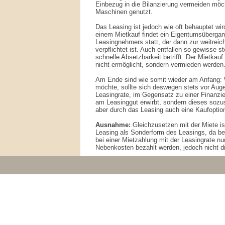
Einbezug in die Bilanzierung vermeiden möc
Maschinen genutzt.
Das Leasing ist jedoch wie oft behauptet wi
einem Mietkauf findet ein Eigentumsüberga
Leasingnehmers statt, der dann zur weitreic
verpflichtet ist. Auch entfallen so gewisse s
schnelle Absetzbarkeit betrifft. Der Mietkau
nicht ermöglicht, sondern vermieden werden
Am Ende sind wie somit wieder am Anfang: 
möchte, sollte sich deswegen stets vor Auge
Leasingrate, im Gegensatz zu einer Finanzi
am Leasinggut erwirbt, sondern dieses sozus
aber durch das Leasing auch eine Kaufoptio
Ausnahme:
Gleichzusetzen mit der Miete is
Leasing als Sonderform des Leasings, da be
bei einer Mietzahlung mit der Leasingrate nu
Nebenkosten bezahlt werden, jedoch nicht d