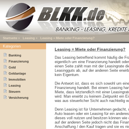
Startseite
»
Leasing
»
Leasing = Miete oder Finanzierung?
Kategorien
Leasing = Miete oder Finanzierung?
Banking
Das Leasing betreffend kommt häufig die Fra
Finanzierung
eigentlich um eine Finanzierung handelt ode
einen Seite zahlt man mit der Leasingrate 
Geld
Leasingguts ab, auf der anderen Seite erwirb
Geldanlage
kein Eigentum.
Immobilien
Die Antwort ist, dass es sich sowohl um ein
Leasing
Finanzierung handelt. Bei einem Leasing han
Steuern
Miete, dass letztendlich mit einer Leasingra
wird. Man erwirbt zu keinem Zeitpunkt ein E
Versicherung
was aus steuerlicher Sicht auch nachteilig w
Denn Leasing ist für Unternehmen gedacht, d
Auto leasen oder ein Leasing für ein andere
dieses voll nutzen und besitzen können wie 
auf der anderen Seite jedoch nicht das Finan
Anschaffung / den Kauf tragen und sie es ni