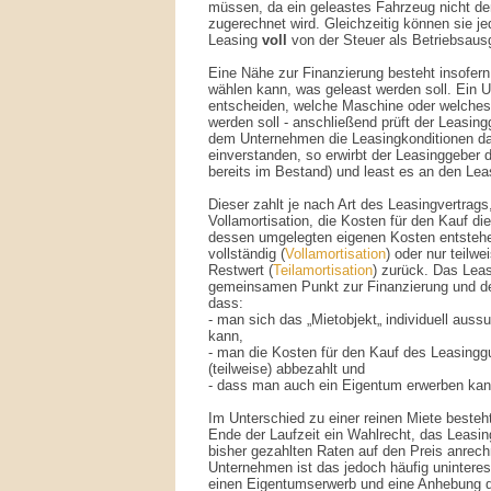
müssen, da ein geleastes Fahrzeug nicht d
zugerechnet wird. Gleichzeitig können sie j
Leasing
voll
von der Steuer als Betriebsaus
Eine Nähe zur Finanzierung besteht insofer
wählen kann, was geleast werden soll. Ein
entscheiden, welche Maschine oder welches
werden soll - anschließend prüft der Leasing
dem Unternehmen die Leasingkonditionen daf
einverstanden, so erwirbt der Leasinggeber 
bereits im Bestand) und least es an den Le
Dieser zahlt je nach Art des Leasingvertrags,
Vollamortisation, die Kosten für den Kauf d
dessen umgelegten eigenen Kosten entstehe
vollständig (
Vollamortisation
) oder nur teilwe
Restwert (
Teilamortisation
) zurück. Das Leas
gemeinsamen Punkt zur Finanzierung und de
dass:
- man sich das „Mietobjekt„ individuell au
kann,
- man die Kosten für den Kauf des Leasingg
(teilweise) abbezahlt und
- dass man auch ein Eigentum erwerben kan
Im Unterschied zu einer reinen Miete besteh
Ende der Laufzeit ein Wahlrecht, das Leasin
bisher gezahlten Raten auf den Preis anrech
Unternehmen ist das jedoch häufig unintere
einen Eigentumserwerb und eine Anhebung 