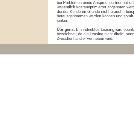
bei Problemen einen Ansprechpartner hat un
wesentlich kostenoptimierter angeboten wer
die der Kunde im Grunde nicht braucht, beis
herausgenommen werden können und somit 
sinken.
Übrigens:
Ein indirektes Leasing wird ebenf
bezeichnet, da ein Leasing nicht direkt, son
Zwischenhändler vertrieben wird.