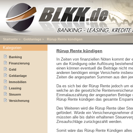
Startseite
»
Geldanlage
»
Rürup Rente kündigen
Kategorien
Rürup Rente kündigen
Banking
In Zeiten von finanziellen Nöten kommt der e
Finanzierung
um die Kündigung oder Auflösung bestehen
einen können eventuell die Beiträge nicht 
Geld
anderen benötigen einige Versicherte insbeso
Geldanlage
Zeiten die angesparten Summen aus den jew
Immobilien
Da es sich bei der Rürup Rente jedoch um ei
Leasing
welche an die gesetzliche Rentenversicherun
Steuern
Einmalauszahlung der angesparten Beträge m
Rürup Rente kündigen das gesamte Ersparnis
Versicherung
Des Weiteren wird die Rürup Rente über Ste
gefördert. Würde ein Versicherungsnehmer d
müssten alle bis dahin erhaltenen Steuerver
Zinsaufschläge zurückgezahlt werden.
Somit wäre das Rürup Rente Kündigen alles 