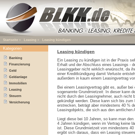
Startseite
»
Leasing
»
Leasing kündigen
Kategorien
Leasing kündigen
Banking
Ein Leasing zu kündigen ist in der Praxis seh
Finanzierung
Erhalt und der Abschluss eines Leasings - 
Leasinggeber nicht wirklich erwünscht, da ih
Geld
einer Kreditkündigung damit Verluste entste
Geldanlage
außerdem in kaum einem Leasingvertrag vo
Immobilien
Bei einem Leasingvertrag gibt es, außer bei 
Leasing
sogenannte Grundmietzeit: In dieser kann de
Steuern
nicht durch den Leasingnehmer, auch nicht 
gekündigt werden. Diese kann sich bis zum 
Versicherung
erstrecken, beträgt aber mindestens 40 % 
Leasingobjekts, die sich aus den amtlichen 
Liegt diese bei 10 Jahren, so kann man den
4 Jahren kündigen, wenn im Vertrag keine lä
ist. Diese Grundmietzeit von mindestens 4
ergibt sich daraus, dass ein Leasing steuerr