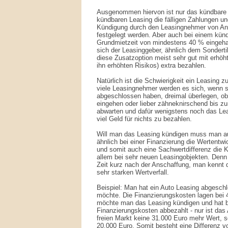
Ausgenommen hiervon ist nur das kündbare 
kündbaren Leasing die fälligen Zahlungen un
Kündigung durch den Leasingnehmer von Anf
festgelegt werden. Aber auch bei einem kün
Grundmietzeit von mindestens 40 % eingeha
sich der Leasinggeber, ähnlich dem Sonderti
diese Zusatzoption meist sehr gut mit erhöh
ihn erhöhten Risikos) extra bezahlen.
Natürlich ist die Schwierigkeit ein Leasing z
viele Leasingnehmer werden es sich, wenn s
abgeschlossen haben, dreimal überlegen, ob 
eingehen oder lieber zähneknirschend bis z
abwarten und dafür wenigstens noch das Lea
viel Geld für nichts zu bezahlen.
Will man das Leasing kündigen muss man 
ähnlich bei einer Finanzierung die Wertentwi
und somit auch eine Sachwertdifferenz die 
allem bei sehr neuen Leasingobjekten. Denn 
Zeit kurz nach der Anschaffung, man kennt
sehr starken Wertverfall.
Beispiel: Man hat ein Auto Leasing abgesc
möchte. Die Finanzierungskosten lagen bei 
möchte man das Leasing kündigen und hat b
Finanzierungskosten abbezahlt - nur ist das
freien Markt keine 31.000 Euro mehr Wert, s
20.000 Euro. Somit besteht eine Differenz 