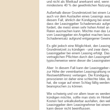
und nicht als Mietkauf anerkannt wird, wenn
mindestens 40 % der gewöhnlichen Nutzung 
Außerhalb dieser Grundmietzeit bei einem L
auch vor dem Auslaufen eines Leasings ausg
diesem Fall, ähnlich der Kündigung bei eine
dass der Leasinggeber Schadenersatz aufg
fordert, die meist einen sehr hohen Anteil 
Raten ausmachen kann. Möchte man das Le
vom Leasinggeber ein Angebot machen lasse
Schadenersatz aufgrund entgangener Gewinn
Es gibt jedoch eine Möglichkeit, den Leasing
Grundmietzeit zu kündigen - und zwar dann,
Leasinggeber bei einem Leasing erfolgt. Das
vertraglichen Pflichten durch den Leasingne
typischerweise wenn dieser die Leasingraten 
Aber: In diesem Fall kann der Leasinggeber 
zur Höhe der vereinbarten Leasingzahlung v
Restwertdifferenz verlangen. Die Kündigung
provozieren ist daher eine schlechte Idee, 
hat, die sogar auf einen Schlag fällig werde
beanspruchen zu können.
Wie schwierig und vor allem teuer es werd
kündigen möchte, sollte man stets im Hinter
Kosten fast unkalkulierbar ausfallen, den w
Leasinggeber dem Leasingnehmer bei eine
kann dieser nicht beeinflussen.