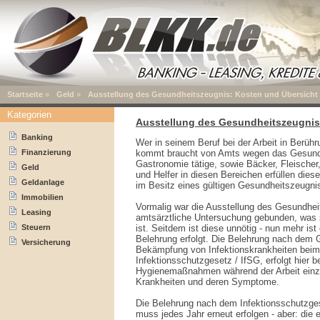
Startseite
»
Geld
»
Ausstellung des Gesundheitszeugnis: Kosten und Übersicht
Kategorien
Ausstellung des Gesundheitszeugnis
Banking
Wer in seinem Beruf bei der Arbeit in Berüh
Finanzierung
kommt braucht von Amts wegen das Gesundhe
Gastronomie tätige, sowie Bäcker, Fleischer,
Geld
und Helfer in diesen Bereichen erfüllen di
Geldanlage
im Besitz eines gültigen Gesundheitszeugni
Immobilien
Vormalig war die Ausstellung des Gesundhei
Leasing
amtsärztliche Untersuchung gebunden, was s
Steuern
ist. Seitdem ist diese unnötig - nun mehr is
Belehrung erfolgt. Die Belehrung nach dem 
Versicherung
Bekämpfung von Infektionskrankheiten bei
Infektionsschutzgesetz / IfSG, erfolgt hier 
Hygienemaßnahmen während der Arbeit einzu
Krankheiten und deren Symptome.
Die Belehrung nach dem Infektionsschutzgese
muss jedes Jahr erneut erfolgen - aber: die