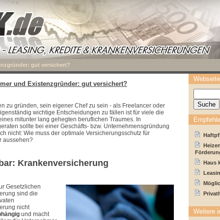
nzgründer: gut versichert?
Webseite
mer und Existenzgründer: gut versichert?
 zu gründen, sein eigener Chef zu sein - als Freelancer oder
igenständig wichtige Entscheidungen zu fällen ist für viele die
eines mitunter lang gehegten beruflichen Traumes. In
Empfehle
geraten sollte bei einer Geschäfts- bzw. Unternehmensgründung
ch nicht: Wie muss der optimale Versicherungsschutz für
Haftpf
r aussehen?
Heizen
Förderun
bar: Krankenversicherung
Haus k
Leasin
Möglic
ur Gesetzlichen
erung sind die
Privat
ivaten
erung nicht
Weitere i
hängig
und macht