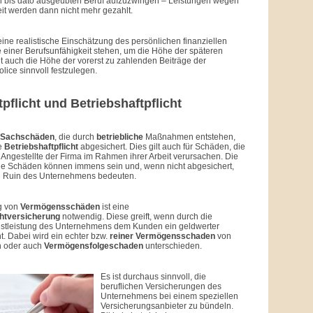
n bis dato ausgeübten Beruf aufzuzwingen – Leistungen wegen
it werden dann nicht mehr gezahlt.
ine realistische Einschätzung des persönlichen finanziellen
e einer Berufsunfähigkeit stehen, um die Höhe der späteren
 auch die Höhe der vorerst zu zahlenden Beiträge der
lice sinnvoll festzulegen.
pflicht und Betriebshaftpflicht
 Sachschäden
, die durch
betriebliche
Maßnahmen entstehen,
e
Betriebshaftpflicht
abgesichert. Dies gilt auch für Schäden, die
. Angestellte der Firma im Rahmen ihrer Arbeit verursachen. Die
che Schäden können immens sein und, wenn nicht abgesichert,
en Ruin des Unternehmens bedeuten.
g von
Vermögensschäden
ist eine
chtversicherung
notwendig. Diese greift, wenn durch die
enstleistung des Unternehmens dem Kunden ein geldwerter
ht. Dabei wird ein echter bzw.
reiner Vermögensschaden
von
n oder auch
Vermögensfolgeschaden
unterschieden.
Es ist durchaus sinnvoll, die
beruflichen Versicherungen des
Unternehmens bei einem speziellen
Versicherungsanbieter zu bündeln.