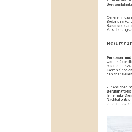
anderen als de
Berufsunfähigke
Generell muss e
Bedarfs im Fall
Raten und damit
Versicherungspo
Berufshaft
Personen- und
werden über di
Mitarbeiter bzw
Kosten für sol
den finanziell
Zur Absicherun
Berufshaftpfli
fehlerhafte Di
Nachteil entste
einem unechte