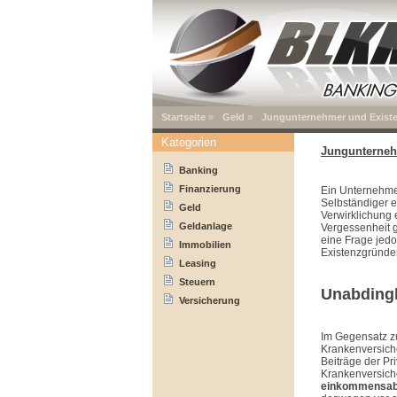
Startseite
»
Geld
»
Jungunternehmer und Existe
Kategorien
Jungunterneh
Banking
Finanzierung
Ein Unternehmen
Selbständiger e
Geld
Verwirklichung 
Geldanlage
Vergessenheit 
eine Frage jedo
Immobilien
Existenzgründe
Leasing
Steuern
Unabding
Versicherung
Im Gegensatz z
Krankenversich
Beiträge der Pr
Krankenversich
einkommensab