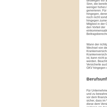
deswegen vor a
Sinn, die berei
weniger hohes
generieren. Für
hingegen, dere
noch nicht sonde
hingegen zumeis
Mitglied in der
den Vorteil der
einkommensab
Beitragsberech
Wann der richti
Wechsel von de
Krankenversich
Krankenversich
ist, kann nicht
werden. Beacht
Versicherte auch
GKV hingegen oft
Berufsunf
Für Unternehmer 
und zu bewahre
vor dem finanzi
sicher, dass im
diese dem Versi