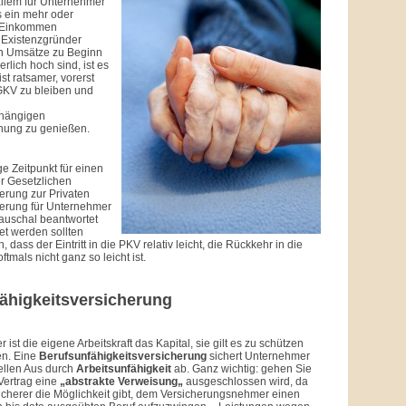
llem für Unternehmer
ts ein mehr oder
 Einkommen
 Existenzgründer
n Umsätze zu Beginn
rlich hoch sind, ist es
t ratsamer, vorerst
 GKV zu bleiben und
hängigen
nung zu genießen.
ge Zeitpunkt für einen
r Gesetzlichen
erung zur Privaten
erung für Unternehmer
 pauschal beantwortet
et werden sollten
, dass der Eintritt in die PKV relativ leicht, die Rückkehr in die
mals nicht ganz so leicht ist.
ähigkeitsversicherung
ist die eigene Arbeitskraft das Kapital, sie gilt es zu schützen
n. Eine
Berufsunfähigkeitsversicherung
sichert Unternehmer
ellen Aus durch
Arbeitsunfähigkeit
ab. Ganz wichtig: gehen Sie
 Vertrag eine
„abstrakte Verweisung„
ausgeschlossen wird, da
cherer die Möglichkeit gibt, dem Versicherungsnehmer einen