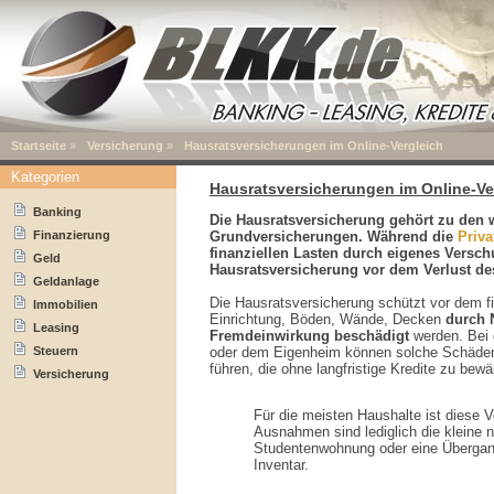
Startseite
»
Versicherung
»
Hausratsversicherungen im Online-Vergleich
Kategorien
Hausratsversicherungen im Online-Ve
Banking
Die Hausratsversicherung gehört zu den w
Finanzierung
Grundversicherungen. Während die
Priva
finanziellen Lasten durch eigenes Verschu
Geld
Hausratsversicherung vor dem Verlust de
Geldanlage
Die Hausratsversicherung schützt vor dem f
Immobilien
Einrichtung, Böden, Wände, Decken
durch 
Leasing
Fremdeinwirkung beschädigt
werden. Bei
Steuern
oder dem Eigenheim können solche Schäden 
führen, die ohne langfristige Kredite zu bewä
Versicherung
Für die meisten Haushalte ist diese 
Ausnahmen sind lediglich die kleine no
Studentenwohnung oder eine Überga
Inventar.