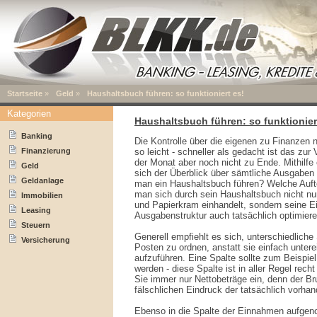
Startseite
»
Geld
»
Haushaltsbuch führen: so funktioniert es!
Kategorien
Haushaltsbuch führen: so funktionier
Banking
Die Kontrolle über die eigenen zu Finanzen ni
Finanzierung
so leicht - schneller als gedacht ist das zu
der Monat aber noch nicht zu Ende. Mithilfe
Geld
sich der Überblick über sämtliche Ausgaben 
Geldanlage
man ein Haushaltsbuch führen? Welche Aufte
man sich durch sein Haushaltsbuch nicht nu
Immobilien
und Papierkram einhandelt, sondern seine 
Leasing
Ausgabenstruktur auch tatsächlich optimier
Steuern
Generell empfiehlt es sich, unterschiedliche
Versicherung
Posten zu ordnen, anstatt sie einfach unter
aufzuführen. Eine Spalte sollte zum Beispie
werden - diese Spalte ist in aller Regel recht
Sie immer nur Nettobeträge ein, denn der Bru
fälschlichen Eindruck der tatsächlich vorh
Ebenso in die Spalte der Einnahmen aufge