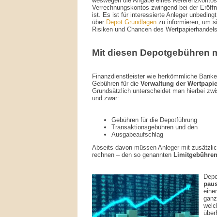
weswegen die Angabe eines Referenzkontos
Verrechnungskontos zwingend bei der Eröff
ist. Es ist für interessierte Anleger unbedingt
über
Depot Grundlagen
zu informieren, um s
Risiken und Chancen des Wertpapierhandels 
Mit diesen Depotgebühren 
Finanzdienstleister wie herkömmliche Banke
Gebühren für die
Verwaltung der Wertpapie
Grundsätzlich unterscheidet man hierbei zw
und zwar:
Gebühren für die Depotführung
Transaktionsgebühren und den
Ausgabeaufschlag
Abseits davon müssen Anleger mit zusätzli
rechnen – den so genannten
Limitgebühre
Depo
paus
eine
ganz
welc
über