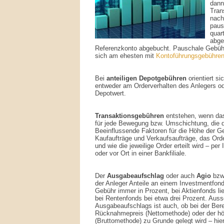
dann
Tran
nach
paus
quar
abge
Referenzkonto abgebucht. Pauschale Gebühr
sich am ehesten mit
Kontoführungsgebühre
Bei
anteiligen Depotgebühren
orientiert s
entweder am Orderverhalten des Anlegers od
Depotwert.
Transaktionsgebühren
entstehen, wenn das 
für jede Bewegung bzw. Umschichtung, die d
Beeinflussende Faktoren für die Höhe der Ge
Kaufaufträge und Verkaufsaufträge, das Or
und wie die jeweilige Order erteilt wird – per 
oder vor Ort in einer Bankfiliale.
Der
Ausgabeaufschlag
oder auch
Agio
bzw
der Anleger Anteile an einem Investmentfon
Gebühr immer in Prozent, bei Aktienfonds lieg
bei Rentenfonds bei etwa drei Prozent. Aus
Ausgabeaufschlags ist auch, ob bei der Bere
Rücknahmepreis (Nettomethode) oder der h
(Bruttomethode) zu Grunde gelegt wird – hier 