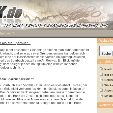
n Sparbuch?
Webseite
r als ein Sparbuch?
ach einer passenden Geldanlage stolpert man früher oder später
parbuch, und zwar aus zwei Gründen: erstens handelt es sich
um eine der klassischsten konservativen Anlagemöglichkeiten,
ert das Sparbuch derzeit eine Art Revival. Ein Blick auf die
Empfehle
gt dem Anleger jedoch häufig: um eine wirklich lohnende
elt es sich nicht.
Kredit
Big Ti
st ein Sparbuch wirklich?
Geldan
n Sparbuch auch Vorteile - zum Beispiel ist es absolut sicher, der
Wie k
in Geld nicht verlieren (es könnte höchstens durch Inflation an
Arbei
. Die Rendite ist dank festgeschriebenem Zinssatz berechenbar
sofern die Bank die Zinsen nicht hebt oder senkt, keinerlei
Mit de
Mit wie viel Plus oder Minus man aus dem Geschäft bzw. der
ht, ist also vorhersehbar für Anleger und auch für die Bank.
Weitere i