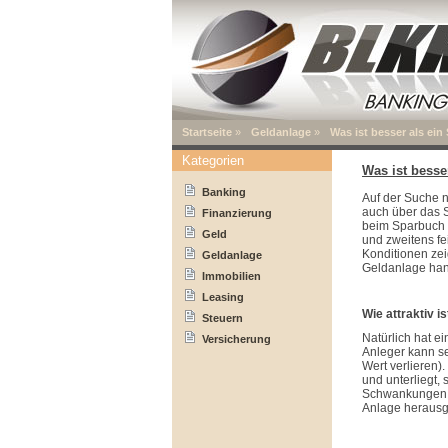
Startseite
»
Geldanlage
»
Was ist besser als ei
Kategorien
Was ist besse
Banking
Auf der Suche n
auch über das S
Finanzierung
beim Sparbuch 
Geld
und zweitens fei
Konditionen zei
Geldanlage
Geldanlage hand
Immobilien
Leasing
Wie attraktiv i
Steuern
Natürlich hat ei
Versicherung
Anleger kann se
Wert verlieren)
und unterliegt, 
Schwankungen. 
Anlage herausge