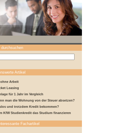
 durchsuchen
nswerte Artikel
 ohne Arbeit
cket Leasing
lage für 1 Jahr im Vergleich
ann man die Wohnung von der Steuer absetzen?
tslos und trotzdem Kredit bekommen?
m KfW Studienkredit das Studium finanzieren
nteressante Fachartikel