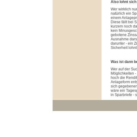
Also lohnt sic
Wer wirklich nur
natürlich ein S
einem Anlagepro
Diese fällt bei
kurzem noch da
kein Minusgesch
gebotene Zinssa
Ausnahme darste
darunter - ein Z
Sicherheit lohnt
Was ist dann b
Wer auf der Suc
Möglichkeiten -
hoch die Rendite
Anlageform ents
sich gegebenenf
wäre ein Tagesg
in Sparbriefe -