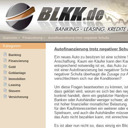
Startseite
»
Finanzierung
»
Autofinanzierung trotz negativer Schufa
Kategorien
Autofinanzierung trotz negativer Sch
Banking
Ein neues Auto zu besitzen ist eine schöne S
Finanzierung
Anschaffung. Kaum ein Käufer kann den Kauf
entsprechend notwendig ist es, das Auto zu 
Geld
mit einer Autofinanzierung bei negativer S
Geldanlage
negativer Schufa überhaupt die Zusage zur 
verschlechtern sich nur die Konditionen?
Immobilien
Leasing
Um diese Fragen beantworten zu können, ist
Steuern
dass geklärt wird, worum es sich bei den ne
konkret handelt, denn ein geplatzter Handyve
Versicherung
Banken oder Autohändler weniger schwer, als
mit hoher finanzieller monatlicher Belastung
für den Kaufinteressenten ein weiterer oder e
Spielraum, und auch die Autohändler müssen
das Auto nicht bezahlen kann, mit einrechne
Es ist aber nun nicht so, dass einzig ein Bl