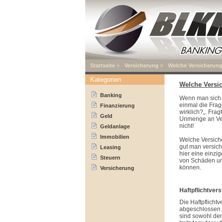
Startseite
»
Versicherung
»
Welche Versicherung
Kategorien
Welche Versi
Banking
Wenn man sich 
einmal die Fra
Finanzierung
wirklich?„. Fra
Geld
Unmenge an Ver
nicht!
Geldanlage
Immobilien
Welche Versiche
gut man versiche
Leasing
hier eine einzig
Steuern
von Schäden und
können.
Versicherung
Haftpflichtvers
Die Haftpflicht
abgeschlossen w
sind sowohl der