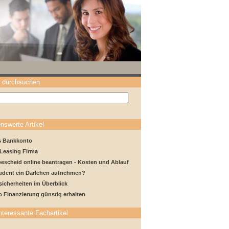
 durchsuchen
nswerte Artikel
s Bankkonto
 Leasing Firma
escheid online beantragen - Kosten und Ablauf
tudent ein Darlehen aufnehmen?
sicherheiten im Überblick
 Finanzierung günstig erhalten
nteressante Fachartikel