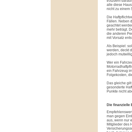
trotzdem darau
alle diese Haus
nicht zu einem 
Die Haftpflicht
Fällen. Neben d
geachtet werden
mehr beträgt. D
die anderen Per
mit Vorsatz ent
Als Beispiel: s
werden, deckt d
jedoch mutwilli
Wer ein Fahrzeu
Motorradhaftpfl
ein Fahrzeug i
Folgekosten, di
Das gleiche gil
gesonderte Haft
Punkte nicht ab
Die finanziell
Empfehlenswert 
man gegen Einb
aus, wenn nur e
Mitglieder des H
Versicherungssu