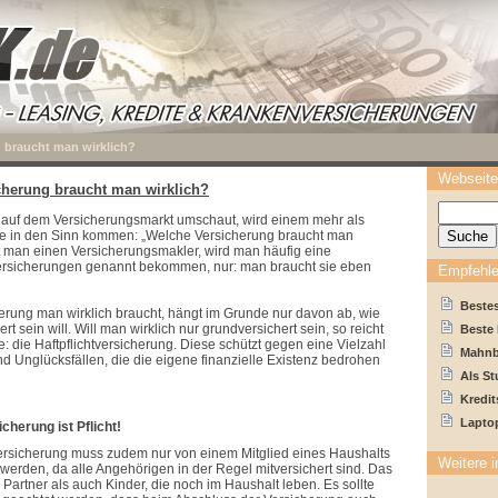
 braucht man wirklich?
Webseite
cherung braucht man wirklich?
auf dem Versicherungsmarkt umschaut, wird einem mehr als
ge in den Sinn kommen: „Welche Versicherung braucht man
gt man einen Versicherungsmakler, wird man häufig eine
sicherungen genannt bekommen, nur: man braucht sie eben
Empfehle
Beste
rung man wirklich braucht, hängt im Grunde nur davon ab, wie
rt sein will. Will man wirklich nur grundversichert sein, so reicht
Beste
e: die Haftpflichtversicherung. Diese schützt gegen eine Vielzahl
Mahnb
 Unglücksfällen, die die eigene finanzielle Existenz bedrohen
Als S
Kredit
Laptop
icherung ist Pflicht!
versicherung muss zudem nur von einem Mitglied eines Haushalts
Weitere i
erden, da alle Angehörigen in der Regel mitversichert sind. Das
 Partner als auch Kinder, die noch im Haushalt leben. Es sollte