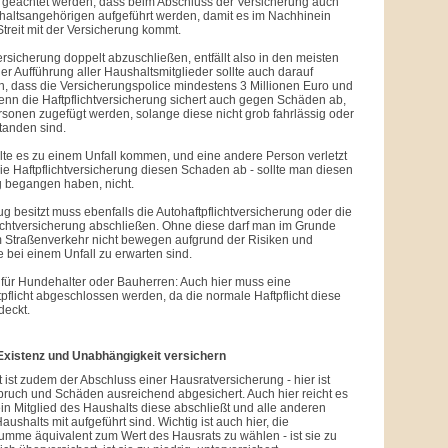
f geachtet werden, dass beim Abschluss der Versicherung auch
haltsangehörigen aufgeführt werden, damit es im Nachhinein
Streit mit der Versicherung kommt.
versicherung doppelt abzuschließen, entfällt also in den meisten
er Aufführung aller Haushaltsmitglieder sollte auch darauf
, dass die Versicherungspolice mindestens 3 Millionen Euro und
enn die Haftpflichtversicherung sichert auch gegen Schäden ab,
sonen zugefügt werden, solange diese nicht grob fahrlässig oder
standen sind.
ollte es zu einem Unfall kommen, und eine andere Person verletzt
ie Haftpflichtversicherung diesen Schaden ab - sollte man diesen
g begangen haben, nicht.
g besitzt muss ebenfalls die Autohaftpflichtversicherung oder die
ichtversicherung abschließen. Ohne diese darf man im Grunde
m Straßenverkehr nicht bewegen aufgrund der Risiken und
e bei einem Unfall zu erwarten sind.
t für Hundehalter oder Bauherren: Auch hier muss eine
pflicht abgeschlossen werden, da die normale Haftpflicht diese
deckt.
e Existenz und Unabhängigkeit versichern
ist zudem der Abschluss einer Hausratversicherung - hier ist
ruch und Schäden ausreichend abgesichert. Auch hier reicht es
in Mitglied des Haushalts diese abschließt und alle anderen
aushalts mit aufgeführt sind. Wichtig ist auch hier, die
mme äquivalent zum Wert des Hausrats zu wählen - ist sie zu