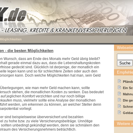
 Möglichkeiten
Webseite
n - die besten Möglichkeiten
den Wunsch, dass am Ende des Monats mehr Geld übrig bleibt?
Gehalt gerade einmal dazu aus, dass die Lebenshaltungskosten
nisse gedeckt sind. Glücklich ist derjenige, der monatlich ein
eite legen kann und so für schlechtere Zeiten oder auch den
Empfehle
rsorgen kann. Doch welche Möglichkeiten hat man, sein Geld
Pfänd
r Überlegungen, wie man mehr Geld machen kann, sollte
Ein S
ersuch stehen, die monatlichen Kosten zu senken. Das bedeutet
Mahnu
 auf jeglichen Komfort verzichten und nur noch billige
nkaufen muss, vielmehr sollte eine Analyse der monatlichen
Die ge
führt werden, um erkennen zu können, an welcher Steller denn
Schnel
arpotential vorliegt.
Geldan
er sind beispielsweise überversichert und bezahlen
el zu hohe bzw. zu viele Versicherungsbeiträge. Unnötige
Weitere i
 sollten unbedingt gekündigt werden, denn sie schmälern den
ielraum des Versicherungsnehmers beträchtlich.