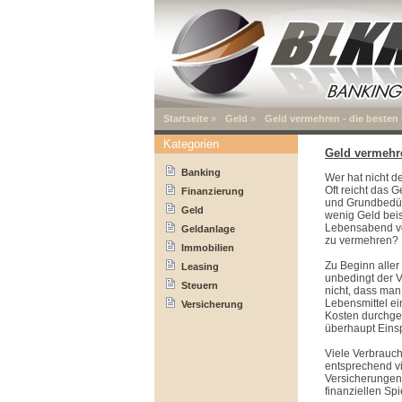
Startseite
»
Geld
»
Geld vermehren - die besten
Kategorien
Geld vermehre
Banking
Wer hat nicht 
Oft reicht das 
Finanzierung
und Grundbedürf
Geld
wenig Geld beis
Lebensabend vo
Geldanlage
zu vermehren?
Immobilien
Zu Beginn alle
Leasing
unbedingt der V
Steuern
nicht, dass man
Lebensmittel ei
Versicherung
Kosten durchge
überhaupt Einsp
Viele Verbrauch
entsprechend vi
Versicherungen
finanziellen Sp