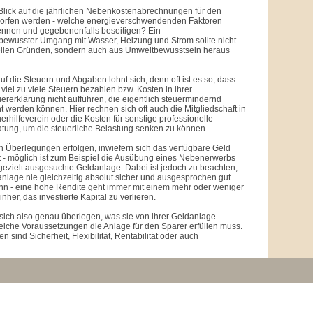
 Blick auf die jährlichen Nebenkostenabrechnungen für den
rfen werden - welche energieverschwendenden Faktoren
kennen und gegebenenfalls beseitigen? Ein
bewusster Umgang mit Wasser, Heizung und Strom sollte nicht
iellen Gründen, sondern auch aus Umweltbewusstsein heraus
uf die Steuern und Abgaben lohnt sich, denn oft ist es so, dass
 viel zu viele Steuern bezahlen bzw. Kosten in ihrer
erklärung nicht aufführen, die eigentlich steuermindernd
 werden können. Hier rechnen sich oft auch die Mitgliedschaft in
rhilfeverein oder die Kosten für sonstige professionelle
atung, um die steuerliche Belastung senken zu können.
en Überlegungen erfolgen, inwiefern sich das verfügbare Geld
 - möglich ist zum Beispiel die Ausübung eines Nebenerwerbs
gezielt ausgesuchte Geldanlage. Dabei ist jedoch zu beachten,
nlage nie gleichzeitig absolut sicher und ausgesprochen gut
ann - eine hohe Rendite geht immer mit einem mehr oder weniger
nher, das investierte Kapital zu verlieren.
 sich also genau überlegen, was sie von ihrer Geldanlage
lche Voraussetzungen die Anlage für den Sparer erfüllen muss.
en sind Sicherheit, Flexibilität, Rentabilität oder auch