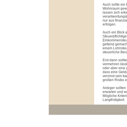
Auch sollte ein
Wohnraum gewo
lassen sich er
verantwortungs
nur aus finanz
erfolgen.
Auch ein Blick a
Steuerpflichtige
Einkommensteuer
geltend gemacht
einem Lohnsteue
steuerliche Ber
Erst dann sollt
vermehren lässt
oder aber eine 
dass eine Gelda
verzinst sein k
großen Risiko ei
Anleger sollten
erwarten und we
Mögliche Kriteri
Langfristigkeit.