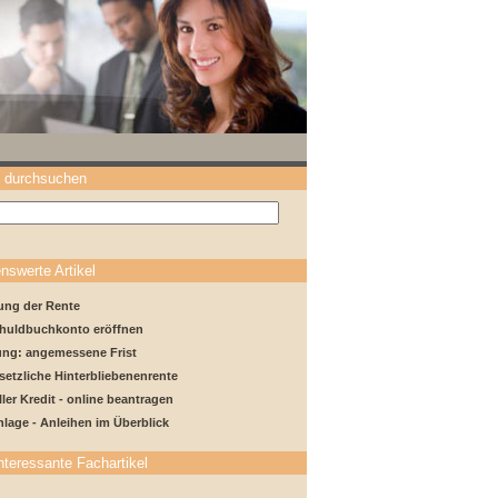
 durchsuchen
nswerte Artikel
ung der Rente
chuldbuchkonto eröffnen
ng: angemessene Frist
setzliche Hinterbliebenenrente
ler Kredit - online beantragen
lage - Anleihen im Überblick
nteressante Fachartikel