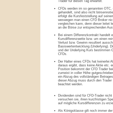
Trader für diesen Tag erwartet.
CFDs werden im so genannten OTC, d
gehandelt, sind also nicht börsennot
erfolgt die Kursfeststellung auf sein
weswegen man einen CFD Broker nich
vergleichen kann, denn dieser leitet 
an die Börse zur entsprechenden Ausf
Bei einem Differenzkontrakt handelt 
Kursdifferenzwette bzw. um einen rein
Verlust bzw. Gewinn resultiert aussch
Basiswertentwicklung (Underlying). D
und der Underlying Kurs bestimmen 
CFDs.
Der Halter eines CFDs hat keinerlei A
daraus ergibt, dass keine Aktie etc. e
Position bekommt der CFD Trader bei
zumeist in voller Höhe gutgeschrieben,
ein Abzug des vollständigen Betrages
dieser Abzug muss durch den Trader i
beachtet werden.
Dividenden sind für CFD-Trader nicht 
versuchen sie, ihren kurzfristigen Sp
auf mögliche Kursdifferenzen zu erzie
Als Königsklasse gilt noch immer der