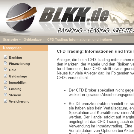
Startseite
»
Geldanlage
»
CFD Trading: Informationen und Irrtümer
Kategorien
CFD Trading: Informationen und Irrtü
Banking
Anleger, die beim CFD Trading mitmischen 
Finanzierung
den Märkten, der Materie und den Risiken ver
for differences, kurz CFD, stellt etwas gru
Geld
Neues für viele Anleger dar. Im Folgenden 
Geldanlage
CFDs verdeutlicht.
Immobilien
Leasing
Der CFD Broker spekuliert nicht gege
wickelt er gewisse Absicherungsgesch
Steuern
Versicherung
Bei Differenzkontrakten handelt es s
sie haben also kein Verfallsdatum, e
Spekulation auf Kursdifferenz einer Ak
werden. Der Handel erfolgt auf Margin
angelegt ist das CFD Trading auch de
Verwendung im Intradaytrading. Eine R
Verfallsdatum von Optionen bei Akti