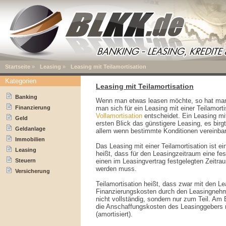
Startseite
»
Leasing
»
Leasing mit Teilamortisation
Kategorien
Leasing mit Teilamortisation
Banking
Wenn man etwas leasen möchte, so hat man
Finanzierung
man sich für ein Leasing mit einer Teilamorti
Vollamortisation
entscheidet. Ein Leasing mit
Geld
ersten Blick das günstigere Leasing, es birgt
Geldanlage
allem wenn bestimmte Konditionen vereinbar
Immobilien
Das Leasing mit einer Teilamortisation ist e
Leasing
heißt, dass für den Leasingzeitraum eine fe
Steuern
einen im Leasingvertrag festgelegten Zeitrau
werden muss.
Versicherung
Teilamortisation heißt, dass zwar mit den Le
Finanzierungskosten durch den Leasingnehm
nicht vollständig, sondern nur zum Teil. Am 
die Anschaffungskosten des Leasinggebers n
(amortisiert).