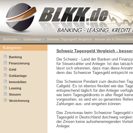
Startseite
»
Geldanlage
»
Schweiz Tagesgeld Vergleich - besser als in Deutschla
Kategorien
Schweiz Tagesgeld Vergleich - besser
Banking
Die Schweiz - Land der Banken und Finanzpr
Finanzierung
für Steuerzahler und Anleger. Ist das tatsäc
lässt sich erkennen, dass man diese Annahme
Geld
denn das Schweizer Tagesgeld entspricht n
Geldanlage
Das Schweizer Pendant zum deutschen Tage
Immobilien
Callgeld. Es ist ebenso flexibel wie das Ta
Leasing
entsprechend täglich für den Anleger verfügb
Steuern
wie beim Tagesgeldkonto in aller Regel kei
vorgesehen, es wird ein so genanntes Refer
Versicherung
Zahlungen aus- und eingehen können.
Das Zinsniveau beim Schweizer Tagesgeld i
Tagesgeld in Deutschland durchweg vergleic
der Zinsen keine aufsehenerregenden Vorteil
Anleger.