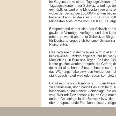
Im Gegensatz zu einem Tagesgeldkonto in D
Tagesgeldkonto in der Schweiz allerdings 
geknüpft, es wird eine Mindestanlage untersc
wobei der Betrag bei 100.000 Franken begin
betragen kann, so dass sich im Durchschnit
Mindestanlagesumme von 300.000 CHF ergi
Entsprechend richtet sich das Schweizer ehe
gewisses Vermögen verfügen, und dies klass
möchten, womit aber eher Schweizer Bürge
für Deutsche ergibt sich bei einer Schweize
Risikofaktor:
Das Tagesgeld in der Schweiz wird in aller R
in Schweizer Franken angelegt, nur bei wen
Möglichkeit, in Euro anzulegen. Soll das Ge
Konto geleitet werden, besteht die Gefahr, d
der nicht allzu hohen Zinsen ohnehin schon n
das Währungsrisiko bzw. den Verlust beim 
stark geschmälert wird oder sogar komplett v
Es ist natürlich auch möglich, mit den Ku
zu spekulieren, doch handelt es sich beim T
konservative und sichere Geldanlage, die en
wird. Wer mit Devisenspekulation Geld mach
andere Geldanlage in der Schweiz bzw. dem
über entsprechende Fachkenntnisse verfüge