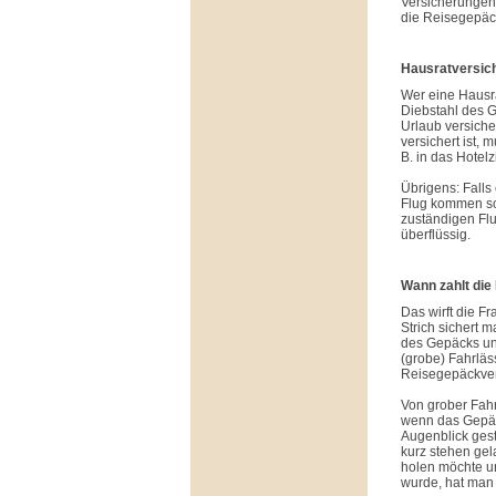
Versicherungen m
die Reisegepäc
Hausratversich
Wer eine Hausra
Diebstahl des 
Urlaub versiche
versichert ist, 
B. in das Hotel
Übrigens: Falls
Flug kommen soll
zuständigen Flu
überflüssig.
Wann zahlt di
Das wirft die F
Strich sichert 
des Gepäcks unt
(grobe) Fahrläss
Reisegepäckver
Von grober Fahr
wenn das Gepäck
Augenblick gest
kurz stehen gel
holen möchte un
wurde, hat man 