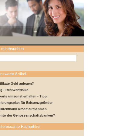
 durchsuchen
nswerte Artikel
tifikate Geld anlegen?
g - Restwertrisiko
karte umsonst erhalten - Tipp
ierungsplan für Existenzgründer
 Direktbank Kredit aufnehmen
onto der Genossenschaftsbanken?
nteressante Fachartikel