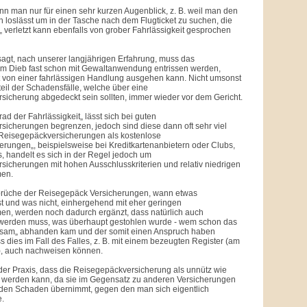
nn man nur für einen sehr kurzen Augenblick, z. B. weil man den
ich loslässt um in der Tasche nach dem Flugticket zu suchen, die
t„ verletzt kann ebenfalls von grober Fahrlässigkeit gesprochen
agt, nach unserer langjährigen Erfahrung, muss das
m Dieb fast schon mit Gewaltanwendung entrissen werden,
t von einer fahrlässigen Handlung ausgehen kann. Nicht umsonst
teil der Schadensfälle, welche über eine
icherung abgedeckt sein sollten, immer wieder vor dem Gericht.
ad der Fahrlässigkeit„ lässt sich bei guten
icherungen begrenzen, jedoch sind diese dann oft sehr viel
 Reisegepäckversicherungen als kostenlose
rungen„, beispielsweise bei Kreditkartenanbietern oder Clubs,
, handelt es sich in der Regel jedoch um
icherungen mit hohen Ausschlusskriterien und relativ niedrigen
en.
rüche der Reisegepäck Versicherungen, wann etwas
ist und was nicht, einhergehend mit eher geringen
, werden noch dadurch ergänzt, dass natürlich auch
erden muss, was überhaupt gestohlen wurde - wem schon das
sam„ abhanden kam und der somit einen Anspruch haben
s dies im Fall des Falles, z. B. mit einem bezeugten Register (am
o), auch nachweisen können.
n der Praxis, dass die Reisegepäckversicherung als unnütz wie
t werden kann, da sie im Gegensatz zu anderen Versicherungen
n den Schaden übernimmt, gegen den man sich eigentlich
e.