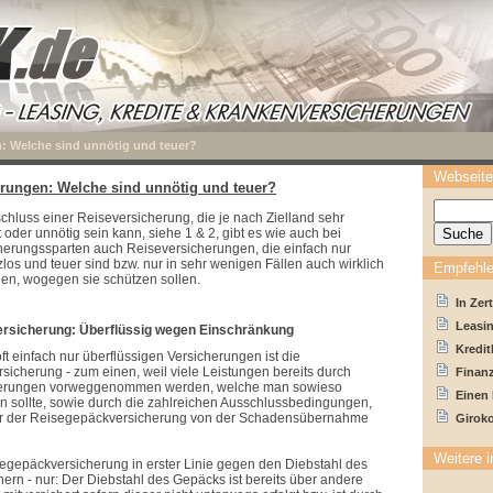
: Welche sind unnötig und teuer?
Webseite
rungen: Welche sind unnötig und teuer?
luss einer Reiseversicherung, die je nach Zielland sehr
oder unnötig sein kann, siehe 1 & 2, gibt es wie auch bei
herungssparten auch Reiseversicherungen, die einfach nur
zlos und teuer sind bzw. nur in sehr wenigen Fällen auch wirklich
Empfehle
en, wogegen sie schützen sollen.
In Zer
Leasin
rsicherung: Überflüssig wegen Einschränkung
Kredit
ft einfach nur überflüssigen Versicherungen ist die
icherung - zum einen, weil viele Leistungen bereits durch
Finanz
herungen vorweggenommen werden, welche man sowieso
Einen
 sollte, sowie durch die zahlreichen Ausschlussbedingungen,
er der Reisegepäckversicherung von der Schadensübernahme
Girok
Weitere i
segepäckversicherung in erster Linie gegen den Diebstahl des
ern - nur: Der Diebstahl des Gepäcks ist bereits über andere