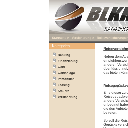
Startseite
»
Versicherung
»
Reiseversicherungen
Kategorien
Reiseversiche
Banking
Neben dem Absch
empfehlenswert 
Finanzierung
anderen Versic
Geld
überflüssig, nut
das bieten könn
Geldanlage
Immobilien
Leasing
Reisegepäckve
Steuern
Eine dieser zu o
Reisegepäckvers
Versicherung
andere Versic
unbedingt haben
die den Anbiet
befreien.
So soll die Rei
Gepäcks versich