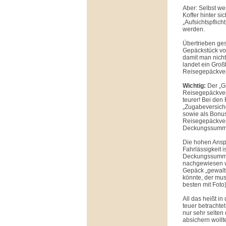
Aber: Selbst we
Koffer hinter s
„Aufsichtspflich
werden.
Übertrieben ges
Gepäckstück vo
damit man nich
landet ein Groß
Reisegepäckvers
Wichtig:
Der „Gr
Reisegepäckvers
teurer! Bei den
„Zugabeversiche
sowie als Bonus
Reisegepäckvers
Deckungssumm
Die hohen Ansp
Fahrlässigkeit 
Deckungssummen
nachgewiesen w
Gepäck „gewalt
könnte, der mus
besten mit Fot
All das heißt i
teuer betrachte
nur sehr selte
absichern wollt