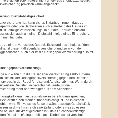
itversichert sofern dieser nicht unterwegs erfolgt bzw. ist durch
kversicherung praktisch kaum abgedeckt.
erung: Diebstahl abgesichert
tversicherung hat, kann sich z. B. darüber freuen, dass der
Gepäcks oder von Sachwerten auch außerhalb des Hauses im
rt ist - einzige Voraussetzung: Da nur der Einbruchdiebstahl
muss es sich auch um einen Diebstahl infolge eines Einbruchs, z.
zimmer, handeln.
 es zu einem Verlust des Gepäckstücks und des Inhalts auf dem
te, ist dieser Fall ebenfalls versichert - und zwar von der
ggesellschaft. Auch hier ist die Reisegepäckversicherung also oft
e Reisegepäckversicherung?
rage auf, wann nun die Reisegepäckversicherung zahlt? Unterm
man sich mit der Reisegepäckversicherung gegen den Diebstahl
erwegs, in der Regel Anreise und Abreise, ab - nur: Wenn durch
igkeit ein Diebstahl mitverschuldet wurde, ist die
sicherung mehr oder weniger aus dem Schneider.
lässigkeit kann man beispielsweise bereits dann sprechen,
stück für einen Moment unbeaufsichtigt ist und in diesem
ohlen wird. Ein typisches Beispiel wäre, dass das Gepäckstück
assen wird, weil man sich eine Zeitung oder etwas zu essen
d bei der Rückkehr gestohlen ist - da es nicht beaufsichtigt
den Diebstahl (Gelegenheit macht Diebe!) selbst verschuldet.