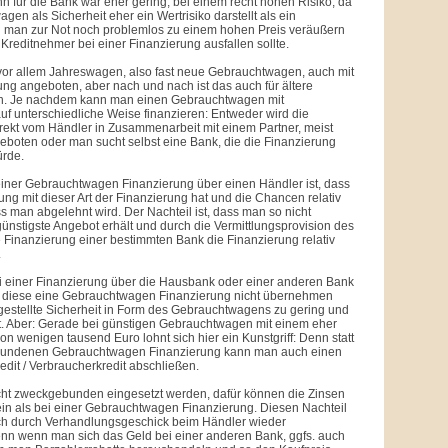
 für die Bank war eher gering, bei einem recht hohen Risiko, da
gen als Sicherheit eher ein Wertrisiko darstellt als ein
man zur Not noch problemlos zu einem hohen Preis veräußern
Kreditnehmer bei einer Finanzierung ausfallen sollte.
vor allem Jahreswagen, also fast neue Gebrauchtwagen, auch mit
ung angeboten, aber nach und nach ist das auch für ältere
h. Je nachdem kann man einen Gebrauchtwagen mit
f unterschiedliche Weise finanzieren: Entweder wird die
rekt vom Händler in Zusammenarbeit mit einem Partner, meist
eboten oder man sucht selbst eine Bank, die die Finanzierung
rde.
 einer Gebrauchtwagen Finanzierung über einen Händler ist, dass
ung mit dieser Art der Finanzierung hat und die Chancen relativ
ss man abgelehnt wird. Der Nachteil ist, dass man so nicht
ünstigste Angebot erhält und durch die Vermittlungsprovision des
e Finanzierung einer bestimmten Bank die Finanzierung relativ
.
i einer Finanzierung über die Hausbank oder einer anderen Bank
s diese eine Gebrauchtwagen Finanzierung nicht übernehmen
gestellte Sicherheit in Form des Gebrauchtwagens zu gering und
ist. Aber: Gerade bei günstigen Gebrauchtwagen mit einem eher
on wenigen tausend Euro lohnt sich hier ein Kunstgriff: Denn statt
bundenen Gebrauchtwagen Finanzierung kann man auch einen
it / Verbraucherkredit abschließen.
cht zweckgebunden eingesetzt werden, dafür können die Zinsen
in als bei einer Gebrauchtwagen Finanzierung. Diesen Nachteil
h durch Verhandlungsgeschick beim Händler wieder
enn wenn man sich das Geld bei einer anderen Bank, ggfs. auch