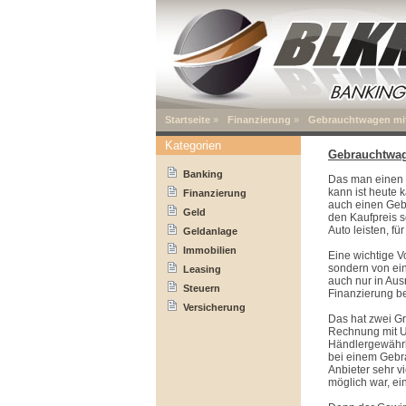
Startseite
»
Finanzierung
»
Gebrauchtwagen mit
Kategorien
Gebrauchtwag
Banking
Das man einen 
kann ist heute
Finanzierung
auch einen Geb
Geld
den Kaufpreis s
Auto leisten, f
Geldanlage
Immobilien
Eine wichtige V
sondern von ei
Leasing
auch nur in Au
Steuern
Finanzierung be
Versicherung
Das hat zwei Gr
Rechnung mit U
Händlergewährl
bei einem Gebr
Anbieter sehr v
möglich war, ei