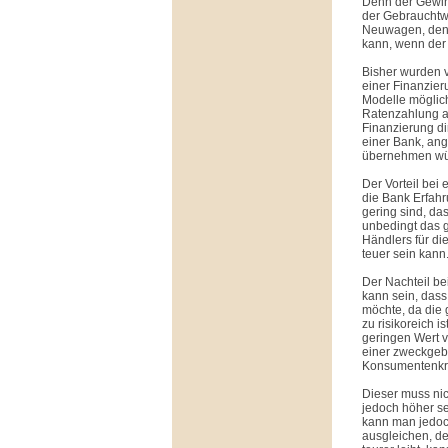
Denn der Gewinn
der Gebrauchtwa
Neuwagen, den 
kann, wenn der 
Bisher wurden 
einer Finanzier
Modelle möglic
Ratenzahlung au
Finanzierung di
einer Bank, ang
übernehmen wü
Der Vorteil bei
die Bank Erfahr
gering sind, da
unbedingt das g
Händlers für di
teuer sein kann
Der Nachteil be
kann sein, das
möchte, da die 
zu risikoreich 
geringen Wert v
einer zweckge
Konsumentenkred
Dieser muss ni
jedoch höher se
kann man jedoc
ausgleichen, d