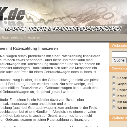
 Ratenzahlung finanzieren
Webseite
en mit Ratenzahlung finanzieren
Neuwagen relativ problemlos mit einer Ratenzahlung finanzieren
 kaum noch etwas besonders - aber mehr und mehr kann man
rauchtwagen mit Ratenzahlung finanzieren und so die Kosten für
chneller aufbringen. Damit können sich auch die Menschen ein
Empfehle
ür die auch der Preis für einen Gebrauchtwagen noch zu hoch ist.
Checkl
oraussetzung ist aber, dass der Gebrauchtwagen nicht von privat,
nem Händler angeboten werden muss. Nur sehr wenige, und
Verjäh
snahmefällen, Finanzierer von Gebrauchtwagen bieten auch eine
Reiser
i Gebrauchtwagen an, die privat gekauft werden.
Kredit
ünde: Zum einen ist ein Händler dazu verpflichtet, eine
Ein S
msatzsteuerausweisung anzubieten und eine
eistung (auch bei Gebrauchtwagen), zum anderen ist der Preis
Wo be
auchtwagen bei einem Händler im Vergleich zu einem privaten
iel höher. Letzteres ist auch der Grund, warum es lange nicht
Weitere i
nen Gebrauchtwagen mit einer Ratenzahlung zu finanzieren.