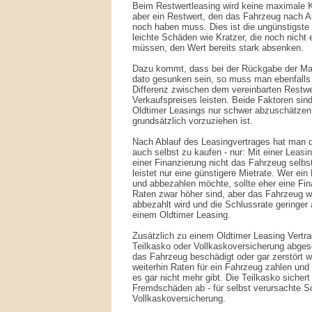
Beim Restwertleasing wird keine maximale Ki
aber ein Restwert, den das Fahrzeug nach A
noch haben muss. Dies ist die ungünstigste 
leichte Schäden wie Kratzer, die noch nicht 
müssen, den Wert bereits stark absenken.
Dazu kommt, dass bei der Rückgabe der Markt
dato gesunken sein, so muss man ebenfalls
Differenz zwischen dem vereinbarten Restwer
Verkaufspreises leisten. Beide Faktoren sin
Oldtimer Leasings nur schwer abzuschätzen
grundsätzlich vorzuziehen ist.
Nach Ablauf des Leasingvertrages hat man d
auch selbst zu kaufen - nur: Mit einer Leas
einer Finanzierung nicht das Fahrzeug selb
leistet nur eine günstigere Mietrate. Wer ei
und abbezahlen möchte, sollte eher eine Fin
Raten zwar höher sind, aber das Fahrzeug w
abbezahlt wird und die Schlussrate geringer a
einem Oldtimer Leasing.
Zusätzlich zu einem Oldtimer Leasing Vertra
Teilkasko oder Vollkaskoversicherung abges
das Fahrzeug beschädigt oder gar zerstört 
weiterhin Raten für ein Fahrzeug zahlen un
es gar nicht mehr gibt. Die Teilkasko siche
Fremdschäden ab - für selbst verursachte S
Vollkaskoversicherung.