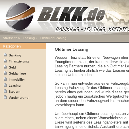
Startseite
»
Leasing
»
Oldtimer Leasing
Kategorien
Oldtimer Leasing
Banking
Wessen Herz statt für einen Neuwagen eher 
Finanzierung
Youngtimer schlägt, der kann mittlerweile a
Leasing Partnern nutzen, die ein Oldtimer L
Geld
Leasing ist hierbei ähnlich wie das Leasen 
Geldanlage
kleinen Unterschieden.
Immobilien
So kann man entweder aus einer Fahrzeugda
Leasing
Leasing Fahrzeug für das Oldtimer Leasing 
Steuern
bereits eines gefunden und würde dieses gern
jedoch häufig ein zusätzliches Wertgutachten 
Versicherung
an dem dieser den Fahrzeugwert festmachen
vorschlagen kann.
Um überhaupt ein Oldtimer Leasing nutzen z
allem eines, neben einem Wunschfahrzeug: 
Diese wird seitens des Leasinganbieters mit
Einwilligung in eine Schufa Auskunft erbrach