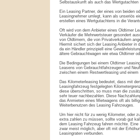
Selbstauskunft als auch das Wertgutachten s
Ein Leasing Partner, der eines von beiden o
Leasingnehmer umlegt, kann als unseriös ei
erstellen eines Wertgutachtens in die Verantw
Oft wird von dem Anbieter eines Oldtimer Le
Verkäufer die Mehrwertsteuer gesondert au
von Oldtimern, die von Privatverkäufern ang
Hiermit sichert sich der Leasing Anbieter i
da ein Händler prinzipiell eine Gewährleistu
ältere Gebrauchtwagen wie etwa Oldtimer od
Die Bedingungen bei einem Oldtimer Leasin
Leasens von Gebrauchtfahrzeugen und Neuf
zwischen einem Restwertleasing und einem 
Das Kilometerleasing bedeutet, dass mit de
Leasingfahrzeug festgelegten Kilometergrenz
diese überschritten, so muss man die zusätz
sehr teuer nachbezahlen. Diese Nachzahlung
das Anmieten eines Mietwagens oft als billige
Weiterbenutzen des Leasing Fahrzeuges.
Um hier nicht für zu wenig Kilometer, oder zu
extra zahlen zu müssen, sollte vorab gut kal
dem Leasing Fahrzeug fahren möchte. Eine n
zwar meist möglich, aber oft mit der Erhöhu
Leasingraten verbunden.