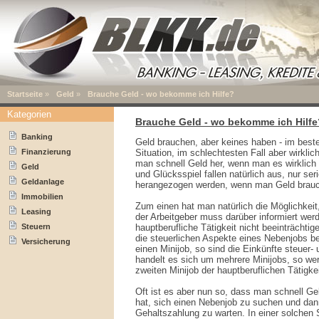
Startseite
»
Geld
»
Brauche Geld - wo bekomme ich Hilfe?
Kategorien
Brauche Geld - wo bekomme ich Hilfe
Banking
Geld brauchen, aber keines haben - im best
Finanzierung
Situation, im schlechtesten Fall aber wirkl
man schnell Geld her, wenn man es wirklich
Geld
und Glücksspiel fallen natürlich aus, nur ser
Geldanlage
herangezogen werden, wenn man Geld brauc
Immobilien
Zum einen hat man natürlich die Möglichkei
Leasing
der Arbeitgeber muss darüber informiert werd
Steuern
hauptberufliche Tätigkeit nicht beeinträcht
die steuerlichen Aspekte eines Nebenjobs b
Versicherung
einen Minijob, so sind die Einkünfte steuer- 
handelt es sich um mehrere Minijobs, so we
zweiten Minijob der hauptberuflichen Tätigke
Oft ist es aber nun so, dass man schnell Gel
hat, sich einen Nebenjob zu suchen und dan
Gehaltszahlung zu warten. In einer solchen 