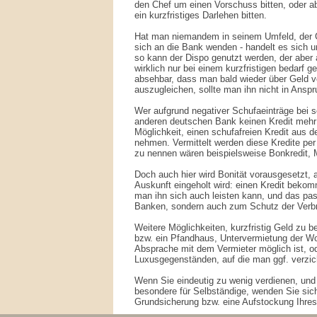
den Chef um einen Vorschuss bitten, oder 
ein kurzfristiges Darlehen bitten.
Hat man niemandem in seinem Umfeld, der 
sich an die Bank wenden - handelt es sich 
so kann der Dispo genutzt werden, der aber
wirklich nur bei einem kurzfristigen bedarf ge
absehbar, dass man bald wieder über Geld v
auszugleichen, sollte man ihn nicht in Ansp
Wer aufgrund negativer Schufaeinträge bei s
anderen deutschen Bank keinen Kredit mehr e
Möglichkeit, einen schufafreien Kredit aus 
nehmen. Vermittelt werden diese Kredite per 
zu nennen wären beispielsweise Bonkredit, 
Doch auch hier wird Bonität vorausgesetzt,
Auskunft eingeholt wird: einen Kredit bek
man ihn sich auch leisten kann, und das pas
Banken, sondern auch zum Schutz der Verbr
Weitere Möglichkeiten, kurzfristig Geld zu 
bzw. ein Pfandhaus, Untervermietung der Wo
Absprache mit dem Vermieter möglich ist, o
Luxusgegenständen, auf die man ggf. verzic
Wenn Sie eindeutig zu wenig verdienen, und 
besondere für Selbständige, wenden Sie sic
Grundsicherung bzw. eine Aufstockung Ihre