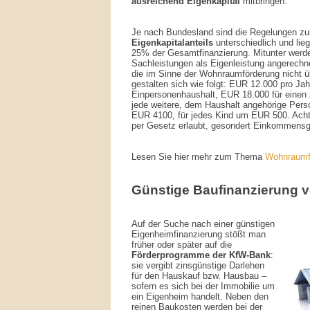
ausreichend Eigenkapital
mitbringen.
Je nach Bundesland sind die Regelungen zu
Eigenkapitalanteils
unterschiedlich und li
25% der Gesamtfinanzierung. Mitunter werde
Sachleistungen als Eigenleistung angerechne
die im Sinne der Wohnraumförderung nicht üb
gestalten sich wie folgt: EUR 12.000 pro Jah
Einpersonenhaushalt, EUR 18.000 für einen
jede weitere, dem Haushalt angehörige Pers
EUR 4100, für jedes Kind um EUR 500. Acht
per Gesetz erlaubt, gesondert Einkommensg
Lesen Sie hier mehr zum Thema
Wohnraumf
Günstige Baufinanzierung 
Auf der Suche nach einer günstigen
Eigenheimfinanzierung stößt man
früher oder später auf die
Förderprogramme der KfW-Bank
:
sie vergibt zinsgünstige Darlehen
für den Hauskauf bzw. Hausbau –
sofern es sich bei der Immobilie um
ein Eigenheim handelt. Neben den
reinen Baukosten werden bei der