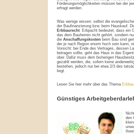
Förderungsmöglichkeiten müssen bei der j
erfragt werden.
Was wenige wissen: selbst die evangelische 
der Baufinanzierung bzw. beim Hauskauf. Die
Erbbaurecht
. Erbpacht bedeutet, dass ein 
das dem Bauherren nicht gehört, sondern nur
die
Anschaffungskosten
beim Bau sind geri
der je nach Region enorm hoch sein kann, ni
Vorsicht: bei Ende des Vertrages, dessen L
betragen sollte, geht das Haus in das Eige
über. Dafür muss dem bisherigen Hausbesit
gezahlt werden, die, sofern keine anderweit
bestehen, jedoch nur bei etwa 2/3 des tats
liegt.
Lesen Sie hier mehr über das Thema
Erbbau
Günstiges Arbeitgeberdarl
Nich
den 
klei
unwa
Ihre