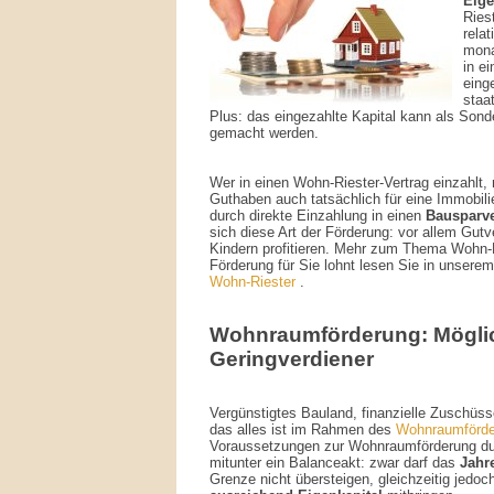
Eige
Ries
rela
mona
in e
einge
staa
Plus: das eingezahlte Kapital kann als Sond
gemacht werden.
Wer in einen Wohn-Riester-Vertrag einzahlt
Guthaben auch tatsächlich für eine Immobili
durch direkte Einzahlung in einen
Bausparve
sich diese Art der Förderung: vor allem Gutv
Kindern profitieren. Mehr zum Thema Wohn-R
Förderung für Sie lohnt lesen Sie in unsere
Wohn-Riester
.
Wohnraumförderung: Möglic
Geringverdiener
Vergünstigtes Bauland, finanzielle Zuschüss
das alles ist im Rahmen des
Wohnraumförde
Voraussetzungen zur Wohnraumförderung du
mitunter ein Balanceakt: zwar darf das
Jahr
Grenze nicht übersteigen, gleichzeitig jedo