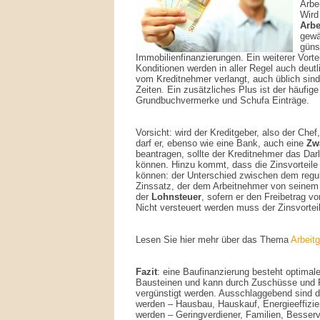
Arbe
Wird
Arbe
gewäh
güns
Immobilienfinanzierungen. Ein weiterer Vorte
Konditionen werden in aller Regel auch deut
vom Kreditnehmer verlangt, auch üblich sind 
Zeiten. Ein zusätzliches Plus ist der häufige
Grundbuchvermerke und Schufa Einträge.
Vorsicht: wird der Kreditgeber, also der Che
darf er, ebenso wie eine Bank, auch eine
Zw
beantragen, sollte der Kreditnehmer das Dar
können. Hinzu kommt, dass die Zinsvorteil
können: der Unterschied zwischen dem regu
Zinssatz, der dem Arbeitnehmer von seinem C
der
Lohnsteuer
, sofern er den Freibetrag v
Nicht versteuert werden muss der Zinsvortei
Lesen Sie hier mehr über das Thema
Arbeit
Fazit
: eine Baufinanzierung besteht optima
Bausteinen und kann durch Zuschüsse und F
vergünstigt werden. Ausschlaggebend sind di
werden – Hausbau, Hauskauf, Energieeffizie
werden – Geringverdiener, Familien, Besserv