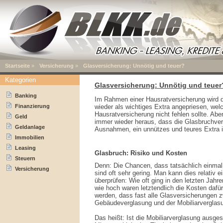
Startseite
»
Versicherung
»
Glasversicherung: Unnötig und teuer?
Kategorien
Glasversicherung: Unnötig und teuer
Banking
Im Rahmen einer Hausratversicherung wird 
Finanzierung
wieder als wichtiges Extra angepriesen, welc
Hausratversicherung nicht fehlen sollte. Aber:
Geld
immer wieder heraus, dass die Glasbruchver
Geldanlage
Ausnahmen, ein unnützes und teures Extra i
Immobilien
Leasing
Glasbruch: Risiko und Kosten
Steuern
Denn: Die Chancen, dass tatsächlich einmal
Versicherung
sind oft sehr gering. Man kann dies relativ e
überprüfen: Wie oft ging in den letzten Jah
wie hoch waren letztendlich die Kosten daf
werden, dass fast alle Glasversicherungen 
Gebäudeverglasung und der Mobiliarverglas
Das heißt: Ist die Mobiliarverglasung ausge