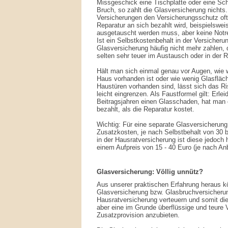
Missgeschick eine Tischplatte oder eine Sch
Bruch, so zahlt die Glasversicherung nicht
Versicherungen den Versicherungsschutz oft
Reparatur an sich bezahlt wird, beispielswe
ausgetauscht werden muss, aber keine Notre
Ist ein Selbstkostenbehalt in der Versicheru
Glasversicherung häufig nicht mehr zahlen, 
selten sehr teuer im Austausch oder in der R
Hält man sich einmal genau vor Augen, wie w
Haus vorhanden ist oder wie wenig Glasfläc
Haustüren vorhanden sind, lässt sich das R
leicht eingrenzen. Als Faustformel gilt: Erlei
Beitragsjahren einen Glasschaden, hat man 
bezahlt, als die Reparatur kostet.
Wichtig: Für eine separate Glasversicherung 
Zusatzkosten, je nach Selbstbehalt von 30 b
in der Hausratversicherung ist diese jedoch 
einem Aufpreis von 15 - 40 Euro (je nach An
Glasversicherung: Völlig unnütz?
Aus unserer praktischen Erfahrung heraus kö
Glasversicherung bzw. Glasbruchversicherun
Hausratversicherung verteuern und somit die
aber eine im Grunde überflüssige und teure V
Zusatzprovision anzubieten.