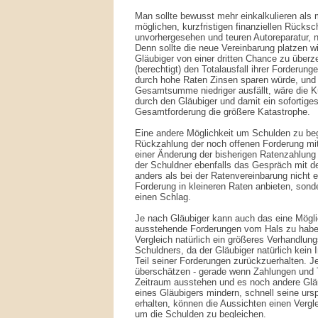
Man sollte bewusst mehr einkalkulieren al
möglichen, kurzfristigen finanziellen Rücksch
unvorhergesehen und teuren Autoreparatur, n
Denn sollte die neue Vereinbarung platzen wi
Gläubiger von einer dritten Chance zu überz
(berechtigt) den Totalausfall ihrer Forderu
durch hohe Raten Zinsen sparen würde, und
Gesamtsumme niedriger ausfällt, wäre die K
durch den Gläubiger und damit ein sofortige
Gesamtforderung die größere Katastrophe.
Eine andere Möglichkeit um Schulden zu be
Rückzahlung der noch offenen Forderung mit
einer Änderung der bisherigen Ratenzahlung i
der Schuldner ebenfalls das Gespräch mit d
anders als bei der Ratenvereinbarung nicht
Forderung in kleineren Raten anbieten, sonde
einen Schlag.
Je nach Gläubiger kann auch das eine Möglic
ausstehende Forderungen vom Hals zu haben,
Vergleich natürlich ein größeres Verhandlun
Schuldners, da der Gläubiger natürlich kein 
Teil seiner Forderungen zurückzuerhalten. J
überschätzen - gerade wenn Zahlungen und T
Zeitraum ausstehen und es noch andere Gläu
eines Gläubigers mindern, schnell seine urs
erhalten, können die Aussichten einen Vergle
um die Schulden zu begleichen.