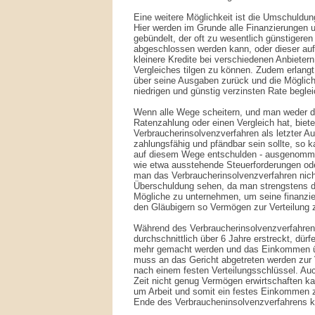
Eine weitere Möglichkeit ist die Umschuldu
Hier werden im Grunde alle Finanzierungen u
gebündelt, der oft zu wesentlich günstigeren 
abgeschlossen werden kann, oder dieser a
kleinere Kredite bei verschiedenen Anbietern 
Vergleiches tilgen zu können. Zudem erlang
über seine Ausgaben zurück und die Möglichk
niedrigen und günstig verzinsten Rate begle
Wenn alle Wege scheitern, und man weder die
Ratenzahlung oder einen Vergleich hat, biete
Verbraucherinsolvenzverfahren als letzter A
zahlungsfähig und pfändbar sein sollte, so 
auf diesem Wege entschulden - ausgenomme
wie etwa ausstehende Steuerforderungen ode
man das Verbraucherinsolvenzverfahren nich
Überschuldung sehen, da man strengstens daz
Mögliche zu unternehmen, um seine finanziel
den Gläubigern so Vermögen zur Verteilung z
Während des Verbraucherinsolvenzverfahren
durchschnittlich über 6 Jahre erstreckt, dü
mehr gemacht werden und das Einkommen üb
muss an das Gericht abgetreten werden zur V
nach einem festen Verteilungsschlüssel. A
Zeit nicht genug Vermögen erwirtschaften kan
um Arbeit und somit ein festes Einkommen 
Ende des Verbraucheninsolvenzverfahrens ko