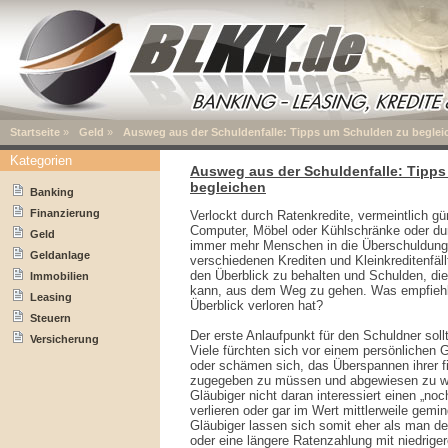
Startseite
»
Geld
»
Ausweg aus der Schuldenfalle: Tipps um Schulden zu beglei
Kategorien
Ausweg aus der Schuldenfalle: Tipp
begleichen
Banking
Finanzierung
Verlockt durch Ratenkredite, vermeintlich gü
Computer, Möbel oder Kühlschränke oder dur
Geld
immer mehr Menschen in die Überschuldung
Geldanlage
verschiedenen Krediten und Kleinkreditenfäl
den Überblick zu behalten und Schulden, di
Immobilien
kann, aus dem Weg zu gehen. Was empfiehl
Leasing
Überblick verloren hat?
Steuern
Der erste Anlaufpunkt für den Schuldner soll
Versicherung
Viele fürchten sich vor einem persönlichen 
oder schämen sich, das Überspannen ihrer fi
zugegeben zu müssen und abgewiesen zu we
Gläubiger nicht daran interessiert einen „n
verlieren oder gar im Wert mittlerweile ge
Gläubiger lassen sich somit eher als man de
oder eine längere Ratenzahlung mit niedriger