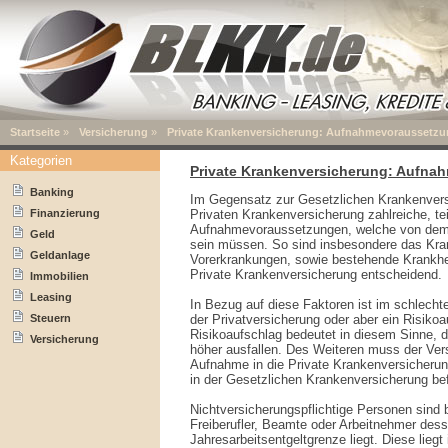
Startseite
»
Versicherung
»
Private Krankenversicherung: Aufnahmevoraussetz
Kategorien
Private Krankenversicherung: Aufn
Banking
Im Gegensatz zur Gesetzlichen Krankenversi
Finanzierung
Privaten Krankenversicherung zahlreiche, t
Aufnahmevoraussetzungen, welche von dem 
Geld
sein müssen. So sind insbesondere das Kran
Geldanlage
Vorerkrankungen, sowie bestehende Krankhei
Private Krankenversicherung entscheidend.
Immobilien
Leasing
In Bezug auf diese Faktoren ist im schlecht
Steuern
der Privatversicherung oder aber ein Risiko
Risikoaufschlag bedeutet in diesem Sinne, 
Versicherung
höher ausfallen. Des Weiteren muss der Ver
Aufnahme in die Private Krankenversicherun
in der Gesetzlichen Krankenversicherung befr
Nichtversicherungspflichtige Personen sind 
Freiberufler, Beamte oder Arbeitnehmer de
Jahresarbeitsentgeltgrenze liegt. Diese lieg