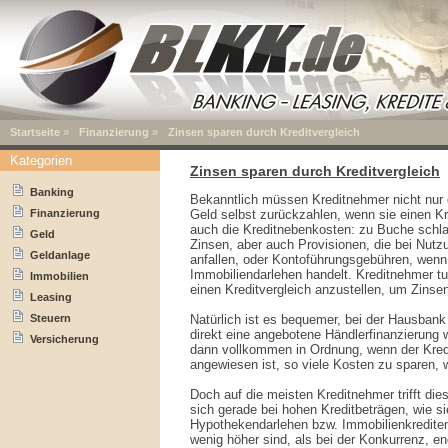
Startseite
»
Finanzierung
»
Zinsen sparen durch Kreditvergleich
Kategorien
Zinsen sparen durch Kreditvergleich
Banking
Bekanntlich müssen Kreditnehmer nicht nur
Finanzierung
Geld selbst zurückzahlen, wenn sie einen K
auch die Kreditnebenkosten: zu Buche schlage
Geld
Zinsen, aber auch Provisionen, die bei Nutzu
Geldanlage
anfallen, oder Kontoführungsgebühren, wenn
Immobiliendarlehen handelt. Kreditnehmer tu
Immobilien
einen Kreditvergleich anzustellen, um Zinse
Leasing
Steuern
Natürlich ist es bequemer, bei der Hausban
direkt eine angebotene Händlerfinanzierung
Versicherung
dann vollkommen in Ordnung, wenn der Kredi
angewiesen ist, so viele Kosten zu sparen, 
Doch auf die meisten Kreditnehmer trifft die
sich gerade bei hohen Kreditbeträgen, wie si
Hypothekendarlehen bzw. Immobilienkrediten 
wenig höher sind, als bei der Konkurrenz, eno