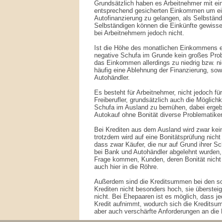
Grundsätzlich haben es Arbeitnehmer mit e
entsprechend gesicherten Einkommen um eini
Autofinanzierung zu gelangen, als Selbständi
Selbständigen können die Einkünfte gewiss
bei Arbeitnehmern jedoch nicht.
Ist die Höhe des monatlichen Einkommens en
negative Schufa im Grunde kein großes Prob
das Einkommen allerdings zu niedrig bzw. ni
häufig eine Ablehnung der Finanzierung, sow
Autohändler.
Es besteht für Arbeitnehmer, nicht jedoch fü
Freiberufler, grundsätzlich auch die Möglich
Schufa im Ausland zu bemühen, dabei ergebe
Autokauf ohne Bonität diverse Problematike
Bei Krediten aus dem Ausland wird zwar kei
trotzdem wird auf eine Bonitätsprüfung nicht
dass zwar Käufer, die nur auf Grund ihrer S
bei Bank und Autohändler abgelehnt wurden, 
Frage kommen, Kunden, deren Bonität nicht 
auch hier in die Röhre.
Außerdem sind die Kreditsummen bei den s
Krediten nicht besonders hoch, sie übersteig
nicht. Bei Ehepaaren ist es möglich, dass j
Kredit aufnimmt, wodurch sich die Kreditsu
aber auch verschärfte Anforderungen an die 