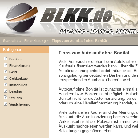
Startseite
»
Finanzierung
»
Tipps zum Autokauf ohne Bonität
Kategorien
Tipps zum Autokauf ohne Bonität
Banking
Viele Verbraucher stehen beim Autokauf vor
Finanzierung
Kaufpreis finanziert werden kann. Über die
Autofinanzierung entscheidet mitunter die B
Geld
zwangsläufig bei deutschen Banken und dem
Geldanlage
entsprechenden Autobank überprüft wird.
Immobilien
Autokauf ohne Bonität ist zunächst einmal s
Leasing
Händlern bzw. Banken nicht möglich. Entsche
Steuern
Bonität nicht für die Autofinanzierung, ob es
oder um eine Händlerfinanzierung handelt, au
Versicherung
Viele potentiellen Käufer sind der Meinung,
Auskunft die Autofinanzierung bereits vereite
Wirklichkeit nicht so. Relevant ist immer, w
Auskunft nachgelesen werden kann, und welc
Belastungen gegenüberstehen.