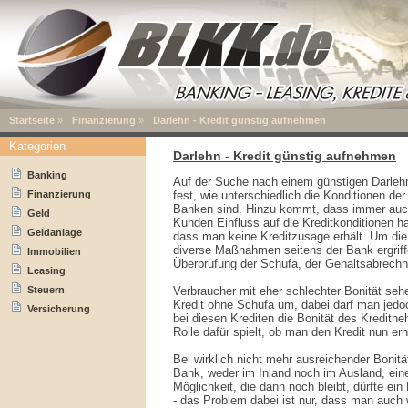
Startseite
»
Finanzierung
»
Darlehn - Kredit günstig aufnehmen
Kategorien
Darlehn - Kredit günstig aufnehmen
Banking
Auf der Suche nach einem günstigen Darlehn 
Finanzierung
fest, wie unterschiedlich die Konditionen d
Banken sind. Hinzu kommt, dass immer auch 
Geld
Kunden Einfluss auf die Kreditkonditionen h
Geldanlage
dass man keine Kreditzusage erhält. Um die
diverse Maßnahmen seitens der Bank ergriffe
Immobilien
Überprüfung der Schufa, der Gehaltsabrech
Leasing
Steuern
Verbraucher mit eher schlechter Bonität seh
Kredit ohne Schufa um, dabei darf man jedo
Versicherung
bei diesen Krediten die Bonität des Kredit
Rolle dafür spielt, ob man den Kredit nun erh
Bei wirklich nicht mehr ausreichender Bonit
Bank, weder im Inland noch im Ausland, eine
Möglichkeit, die dann noch bleibt, dürfte ein 
- das Problem dabei ist nur, dass man auch w