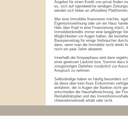
Angebot für einen Kredit von privat finden
es, sich auf irgendwelche windigen Zeitung
wendet sich lieber an offiziellere Plattforme
Wer eine Immobilie finanzieren möchte, egal
Eigentumswohnung oder um ein Haus handelt,
Hals über Kopf in eine Finanzierung stürzt, 
Immobilienkredits immer eine langjährige Verp
Möglichkeiten vor Augen halten, die bestehe
Bausparvertrag für einige Verbraucher durc
dann, wenn man die Immobilie nicht direkt f
noch ein paar Jahre abwartet.
Innerhalb der Ansparphase wird dann regelmä
einer gewissen Laufzeit bzw. Summe dazu ber
zinsgünstiges Darlehen zusätzlich zur Ausz
Anspruch zu nehmen.
Selbständige haben es häufig besonders schw
da diese über kein fixes Einkommen verfüge
einfahren, der in Augen der Banken nicht gara
entscheiden die Haushaltsrechnung, der Fin
Rentabilitätsplan und das Investitionsvorha
Unternehmerkredit erhält oder nicht.