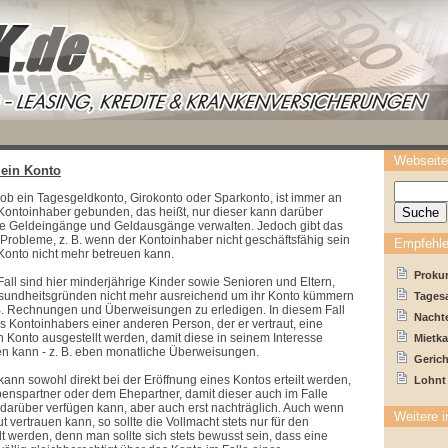
Webseite
 ein Konto
 ob ein Tagesgeldkonto, Girokonto oder Sparkonto, ist immer an
Kontoinhaber gebunden, das heißt, nur dieser kann darüber
ie Geldeingänge und Geldausgänge verwalten. Jedoch gibt das
n Probleme, z. B. wenn der Kontoinhaber nicht geschäftsfähig sein
Empfehle
 Konto nicht mehr betreuen kann.
Prokur
Fall sind hier minderjährige Kinder sowie Senioren und Eltern,
esundheitsgründen nicht mehr ausreichend um ihr Konto kümmern
Tages
B. Rechnungen und Überweisungen zu erledigen. In diesem Fall
Nachte
s Kontoinhabers einer anderen Person, der er vertraut, eine
in Konto ausgestellt werden, damit diese in seinem Interesse
Mietka
en kann - z. B. eben monatliche Überweisungen.
Gerich
kann sowohl direkt bei der Eröffnung eines Kontos erteilt werden,
Lohnt
ebenspartner oder dem Ehepartner, damit dieser auch im Falle
 darüber verfügen kann, aber auch erst nachträglich. Auch wenn
Weitere i
 vertrauen kann, so sollte die Vollmacht stets nur für den
ilt werden, denn man sollte sich stets bewusst sein, dass eine