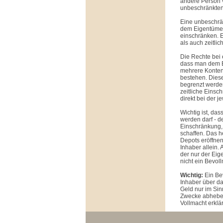
andere Person v
unbeschränkten
Eine unbeschrän
dem Eigentümer
einschränken. E
als auch zeitlic
Die Rechte bei 
dass man dem Be
mehrere Konten 
bestehen. Dies
begrenzt werden
zeitliche Eins
direkt bei der 
Wichtig ist, da
werden darf - d
Einschränkung, 
schaffen. Das h
Depots eröffnen
Inhaber allein. 
der nur der Eig
nicht ein Bevoll
Wichtig:
Ein Bev
Inhaber über da
Geld nur im Sin
Zwecke abheben
Vollmacht erklär