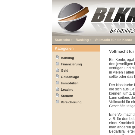
Startseite
»
Banking
»
Vollmacht für ein Konto
Kategorien
Vollmacht für
Banking
Ein Konto, egal
den jeweiligen 
Finanzierung
verfügen und d
Geld
in vielen Fälle
sollte oder das
Geldanlage
Immobilien
Der klassische 
die sich aus G
Leasing
können, um z. 
Steuern
kann seitens de
Vollmacht für e
Versicherung
Geschäfte tätig
Eine Vollmacht 
z. B. für den L
einer Krankheit
man anderen gut
Bedarfsfall erte