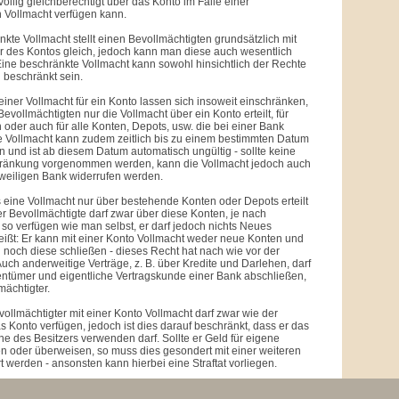
öllig gleichberechtigt über das Konto im Falle einer
 Vollmacht verfügen kann.
kte Vollmacht stellt einen Bevollmächtigten grundsätzlich mit
 des Kontos gleich, jedoch kann man diese auch wesentlich
ine beschränkte Vollmacht kann sowohl hinsichtlich der Rechte
h beschränkt sein.
einer Vollmacht für ein Konto lassen sich insoweit einschränken,
vollmächtigten nur die Vollmacht über ein Konto erteilt, für
oder auch für alle Konten, Depots, usw. die bei einer Bank
e Vollmacht kann zudem zeitlich bis zu einem bestimmten Datum
 und ist ab diesem Datum automatisch ungültig - sollte keine
chränkung vorgenommen werden, kann die Vollmacht jedoch auch
jeweiligen Bank widerrufen werden.
ss eine Vollmacht nur über bestehende Konten oder Depots erteilt
er Bevollmächtigte darf zwar über diese Konten, je nach
so verfügen wie man selbst, er darf jedoch nichts Neues
eißt: Er kann mit einer Konto Vollmacht weder neue Konten und
 noch diese schließen - dieses Recht hat nach wie vor der
Auch anderweitige Verträge, z. B. über Kredite und Darlehen, darf
entümer und eigentliche Vertragskunde einer Bank abschließen,
mächtigter.
ollmächtigter mit einer Konto Vollmacht darf zwar wie der
s Konto verfügen, jedoch ist dies darauf beschränkt, dass er das
ne des Besitzers verwenden darf. Sollte er Geld für eigene
 oder überweisen, so muss dies gesondert mit einer weiteren
t werden - ansonsten kann hierbei eine Straftat vorliegen.