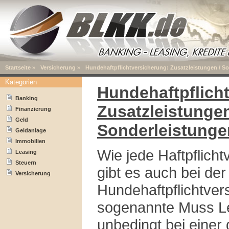
Startseite
»
Versicherung
»
Hundehaftpflichtversicherung: Zusatzleistungen / S
Kategorien
Hundehaftpflich
Banking
Zusatzleistungen
Finanzierung
Geld
Sonderleistunge
Geldanlage
Immobilien
Wie jede Haftpflich
Leasing
Steuern
gibt es auch bei der
Versicherung
Hundehaftpflichtver
sogenannte Muss Le
unbedingt bei einer